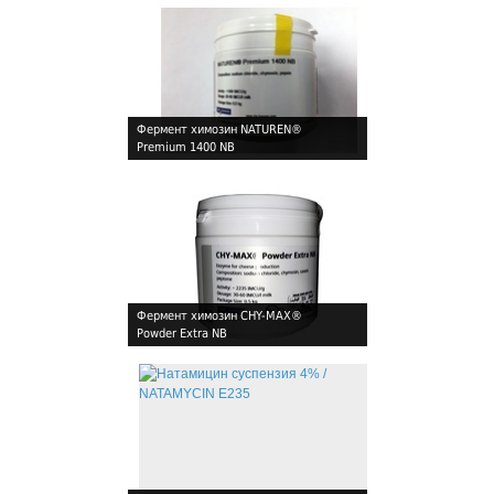
Фермент химозин NATUREN®
Premium 1400 NB
!
Фермент химозин CHY-MAX®
Powder Extra NB
!