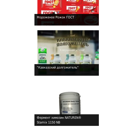
Мороженое Рожок ГОСТ
!
"Кавказский долгожитель"
!
Фермент химозин NATUREN®
Stamix 1150 NB
!