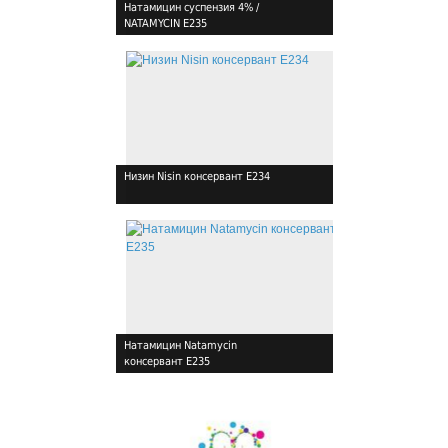
Натамицин суспензия 4% /
NATAMYCIN Е235
!
Низин Nisin консервант Е234
!
Натамицин Natamycin
консервант Е235
!