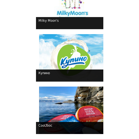
Milky Moon's
!
Купино
!
CooLTooc
!