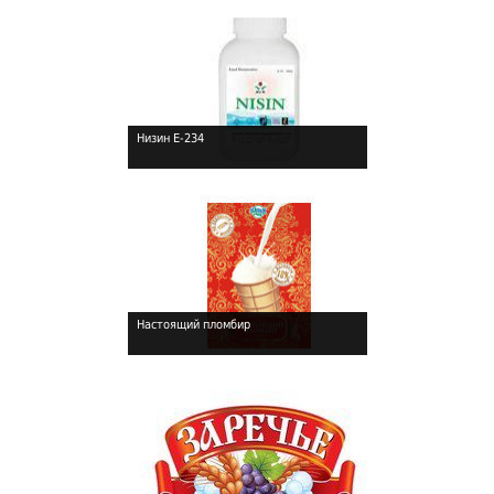
Низин Е-234
!
Настоящий пломбир
!