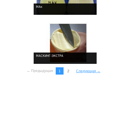
МАк
!
МАСКИНГ-ЭКСТРА
!
← Предыдущая
1
2
Следующая →
!