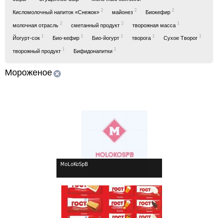
2
2
2
Кисломолочный напиток «Снежок»
майонез
Биокефир
2
2
1
молочная отрасль
сметанный продукт
творожная масса
1
1
1
1
1
Йогурт-сок
Био-кефир
Био-йогурт
творога
Сухое Творог
1
1
творожный продукт
Бифидонапитки
Мороженое
MoLoKoSpB