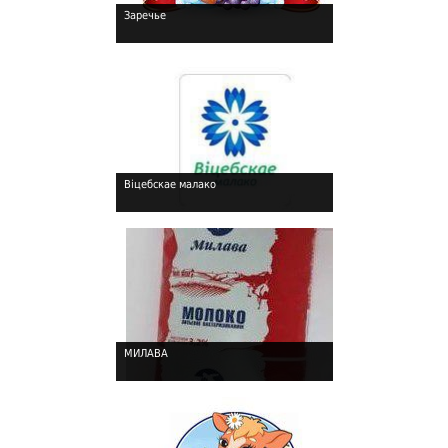
Заречье
!
Віцебскае малако
!
МИЛАВА
!