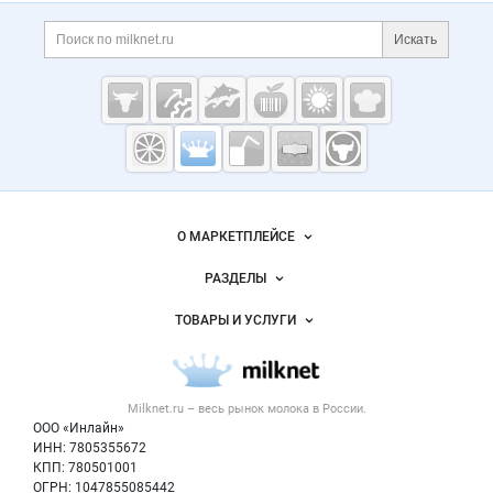
Дополнительная информация
Поиск по сайту и ссы
Искать
Cсылки на полезные проекты
Молочная
промышленность
России на
Важные разделы и контакты
Навигация по сайту
Milknet.ru
О МАРКЕТПЛЕЙСЕ
Новости Milknet.ru
РАЗДЕЛЫ
Услуги и цены
Объявления
ТОВАРЫ И УСЛУГИ
Размещение рекламы
Каталог компаний
Молочная продукция
Публичная оферта
Новости рынка
Вторичное сырье
Контактная информация
Форум
Milknet.ru – весь
рынок молока
в России.
Оборудование
Политика обработки персональных данных
Энциклопедия
ООО «Инлайн»
Прочее
Для СМИ
ИНН: 7805355672
Бренды
КПП: 780501001
Добавить объявление
Блог
ОГРН: 1047855085442