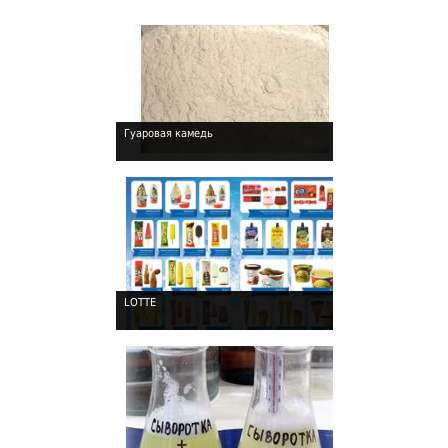
Гуаровая камедь
!
LOTTE
!