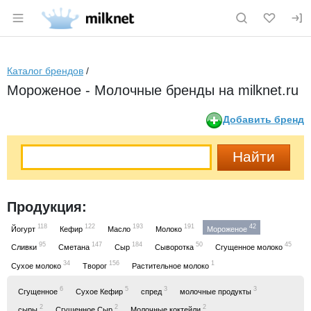
Раздел навигации по сайту milknet.ru
Каталог брендов
/
Мороженое - Молочные бренды на milknet.ru
Добавить бренд
Продукция:
118
122
193
191
42
Йогурт
Кефир
Масло
Молоко
Мороженое
95
147
184
50
45
Сливки
Сметана
Сыр
Сыворотка
Сгущенное молоко
34
156
1
Сухое молоко
Творог
Растительное молоко
6
5
3
3
Сгущенное
Сухое Кефир
спред
молочные продукты
2
2
2
сыры
Сгущенное Сыр
Молочные коктейли