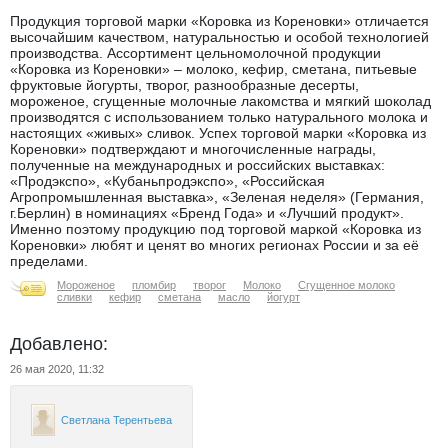
Продукция торговой марки «Коровка из Кореновки» отличается
высочайшим качеством, натуральностью и особой технологией
производства. Ассортимент цельномолочной продукции
«Коровка из Кореновки» – молоко, кефир, сметана, питьевые
фруктовые йогурты, творог, разнообразные десерты,
мороженое, сгущенные молочные лакомства и мягкий шоколад
производятся с использованием только натурального молока и
настоящих «живых» сливок. Успех торговой марки «Коровка из
Кореновки» подтверждают и многочисленные награды,
полученные на международных и российских выставках:
«Продэкспо», «Кубаньпродэкспо», «Российская
Агропромышленная выставка», «Зеленая неделя» (Германия,
г.Берлин) в номинациях «Бренд Года» и «Лучший продукт».
Именно поэтому продукцию под торговой маркой «Коровка из
Кореновки» любят и ценят во многих регионах России и за её
пределами.
Мороженое
пломбир
творог
Молоко
Сгущенное молоко
сливки
кефир
сметана
масло
йогурт
Добавлено:
26 мая 2020, 11:32
Светлана Терентьева