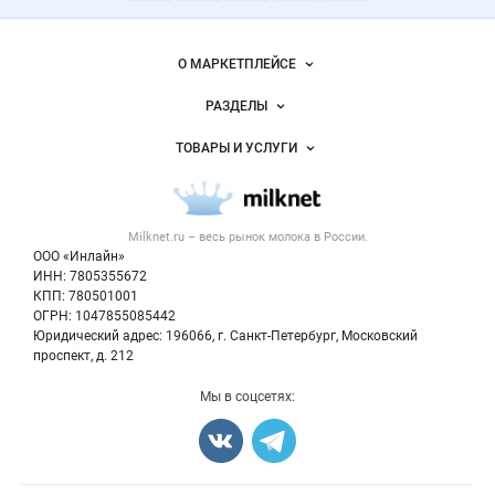
Молочная
промышленность
России на
Важные разделы и контакты
Навигация по сайту
Milknet.ru
О МАРКЕТПЛЕЙСЕ
Новости Milknet.ru
РАЗДЕЛЫ
Услуги и цены
Объявления
ТОВАРЫ И УСЛУГИ
Размещение рекламы
Каталог компаний
Молочная продукция
Публичная оферта
Новости рынка
Вторичное сырье
Контактная информация
Форум
Milknet.ru – весь
рынок молока
в России.
Оборудование
Политика обработки персональных данных
Энциклопедия
ООО «Инлайн»
Прочее
Для СМИ
ИНН: 7805355672
Бренды
КПП: 780501001
Добавить объявление
Блог
ОГРН: 1047855085442
Карта объявлений
Юридический адрес: 196066, г. Санкт-Петербург, Московский
проспект, д. 212
Мы в соцсетях: