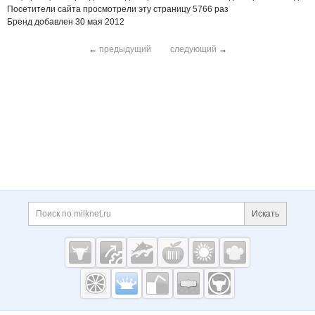
Посетители сайта просмотрели эту страницу 5766 раз
Бренд добавлен 30 мая 2012
←
предыдущий
следующий
→
Дополнительная информация
Поиск по сайту и ссы
Искать
Cсылки на полезные проекты
Молочная
промышленность