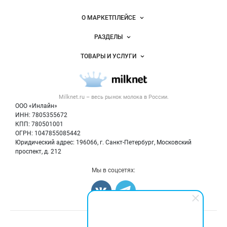
России на
Важные разделы и контакты
Навигация по сайту
Milknet.ru
О МАРКЕТПЛЕЙСЕ
Новости Milknet.ru
РАЗДЕЛЫ
Услуги и цены
Объявления
ТОВАРЫ И УСЛУГИ
Размещение рекламы
Каталог компаний
Молочная продукция
Публичная оферта
Новости рынка
Вторичное сырье
Контактная информация
Форум
Milknet.ru – весь
рынок молока
в России.
Оборудование
Политика обработки персональных данных
Энциклопедия
ООО «Инлайн»
Прочее
Для СМИ
ИНН: 7805355672
Бренды
КПП: 780501001
Добавить объявление
Блог
ОГРН: 1047855085442
Карта объявлений
Юридический адрес: 196066, г. Санкт-Петербург, Московский
проспект, д. 212
Мы в соцсетях:
Счетчики, авторское право, логотипы