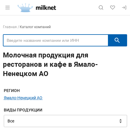
Раздел навигации по сайту milknet.ru
Навигация по компаниям
Главная
Каталог компаний
П
Молочная продукция для
ресторанов и кафе в Ямало-
Ненецком АО
Меню навигации
РЕГИОН
Ямало-Ненецкий АО
ВИДЫ ПРОДУКЦИИ