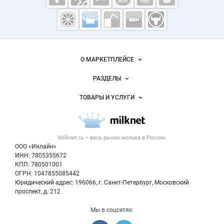
Молочная
промышленность
России на
Важные разделы и контакты
Навигация по сайту
Milknet.ru
О МАРКЕТПЛЕЙСЕ
Новости Milknet.ru
РАЗДЕЛЫ
Услуги и цены
Объявления
ТОВАРЫ И УСЛУГИ
Размещение рекламы
Каталог компаний
Молочная продукция
Публичная оферта
Новости рынка
Вторичное сырье
Контактная информация
Форум
Milknet.ru – весь
рынок молока
в России.
Оборудование
Политика обработки персональных данных
Энциклопедия
ООО «Инлайн»
Прочее
Для СМИ
ИНН: 7805355672
Бренды
КПП: 780501001
Добавить объявление
Блог
ОГРН: 1047855085442
Карта объявлений
Юридический адрес: 196066, г. Санкт-Петербург, Московский
проспект, д. 212
Мы в соцсетях: