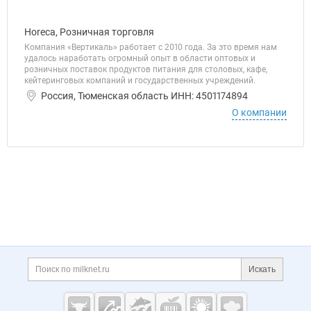
Horeca, Розничная торговля
Компания «Вертикаль» работает с 2010 года. За это время нам
удалось наработать огромный опыт в области оптовых и
розничных поставок продуктов питания для столовых, кафе,
кейтеринговых компаний и государственных учреждений.
Россия, Тюменская область ИНН: 4501174894
О компании
Дополнительная информация
Поиск по сайту и ссы
Искать
Cсылки на полезные проекты