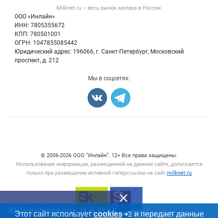
Форум
Milknet.ru – весь
рынок молока
в России.
Оборудование
Политика обработки персональных данных
Энциклопедия
ООО «Инлайн»
Прочее
Для СМИ
ИНН: 7805355672
Бренды
КПП: 780501001
Добавить объявление
Блог
ОГРН: 1047855085442
Карта объявлений
Юридический адрес: 196066, г. Санкт-Петербург, Московский
проспект, д. 212
Мы в соцсетях:
Счетчики, авторское право, логотипы
© 2006‑2026 ООО “Инлайн”. 12+ Все права защищены.
Использование информации, размещенной на данном сайте, допускается
только при размещении активной гиперссылки на сайт
milknet.ru
Milknet теперь и в MAX
Этот сайт использует
cookies
и передает данные