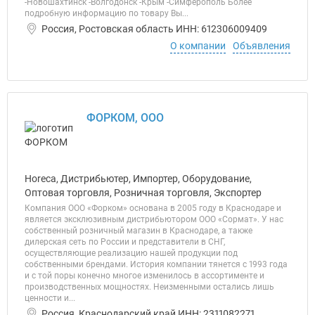
-Новошахтинск -Волгодонск -Крым -Симферополь Более
подробную информацию по товару Вы...
Россия, Ростовская область ИНН: 612306009409
О компании
Объявления
ФОРКОМ, ООО
Horeca, Дистрибьютер, Импортер, Оборудование,
Оптовая торговля, Розничная торговля, Экспортер
Компания ООО «Форком» основана в 2005 году в Краснодаре и
является эксклюзивным дистрибьютором ООО «Сормат». У нас
собственный розничный магазин в Краснодаре, а также
дилерская сеть по России и представители в СНГ,
осуществляющие реализацию нашей продукции под
собственными брендами. История компании тянется с 1993 года
и с той поры конечно многое изменилось в ассортименте и
производственных мощностях. Неизменными остались лишь
ценности и...
Россия, Краснодарский край ИНН: 2311082271