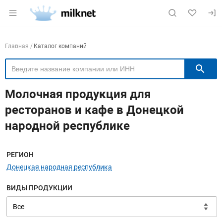
Раздел навигации по сайту milknet.ru
Навигация по компаниям
Главная
Каталог компаний
П
Молочная продукция для
ресторанов и кафе в Донецкой
народной республике
Меню навигации
РЕГИОН
Донецкая народная республика
ВИДЫ ПРОДУКЦИИ