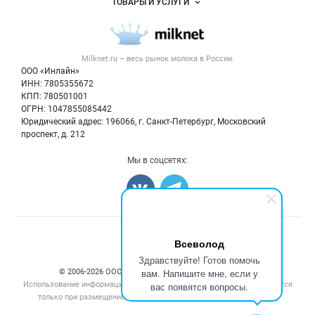
ТОВАРЫ И УСЛУГИ
Размещение рекламы
Каталог компаний
Молочная продукция
Публичная оферта
Новости рынка
Вторичное сырье
Контактная информация
Форум
Milknet.ru – весь
рынок молока
в России.
Оборудование
Политика обработки персональных данных
Энциклопедия
ООО «Инлайн»
Прочее
Для СМИ
ИНН: 7805355672
Бренды
КПП: 780501001
Добавить объявление
Блог
ОГРН: 1047855085442
Карта объявлений
Юридический адрес: 196066, г. Санкт-Петербург, Московский
проспект, д. 212
Мы в соцсетях:
Счетчики, авторское право, логотипы
Всеволод
Здравствуйте! Готов помочь
вам. Напишите мне, если у
© 2006‑2026 ООО “Инлайн”. 12+ Все права защищены.
Использование информации, размещенной на данном сайте, допускается
вас появятся вопросы.
только при размещении активной гиперссылки на сайт
milknet.ru