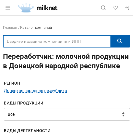
Раздел навигации по сайту milknet.ru
Навигация по компаниям
Главная
Каталог компаний
П
Переработчик: молочной продукции
в Донецкой народной республике
Меню навигации
РЕГИОН
Донецкая народная республика
ВИДЫ ПРОДУКЦИИ
ВИДЫ ДЕЯТЕЛЬНОСТИ