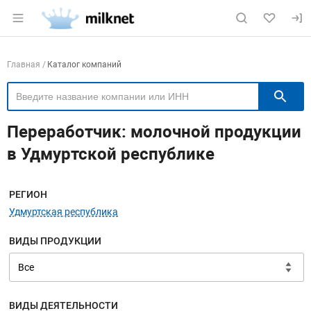
Раздел навигации по сайту milknet.ru
Навигация по компаниям
Главная
Каталог компаний
П
Переработчик: молочной продукции
в Удмуртской республике
Меню навигации
РЕГИОН
Удмуртская республика
ВИДЫ ПРОДУКЦИИ
ВИДЫ ДЕЯТЕЛЬНОСТИ