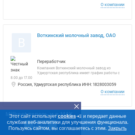
О компании
Воткинский молочный завод, ОАО
В
Переработчик
Компания Воткинский молочный завод из
Удмуртская республика имеет график работы с
8.00 до 17.00
Россия, Удмуртская республика ИНН: 1828003059
О компании
Milknet теперь и в MAX
Этот сайт использует
cookies
и передает данные
службам веб-аналитики для улучшения функционала.
Орбита-МСБУ, ООО
О
ПЕРЕЙТИ
Пользуясь сайтом, вы соглашаетесь с этим.
Закрыть