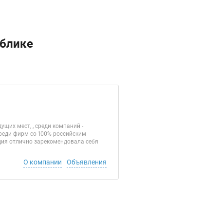
ублике
щих мест, , среди компаний -
реди фирм со 100% российским
ия отлично зарекомендовала себя
О компании
Объявления