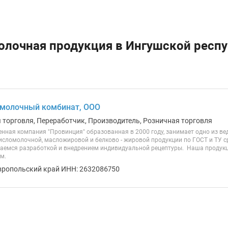
олочная продукция в Ингушской респ
молочный комбинат, ООО
я торговля, Переработчик, Производитель, Розничная торговля
ная компания "Провинция" образованная в 2000 году, занимает одно из веду
исломолочной, масложировой и белково - жировой продукции по ГОСТ и ТУ с
аемся разработкой и внедрением индивидуальной рецептуры. Наша продукц
м.
вропольский край ИНН: 2632086750