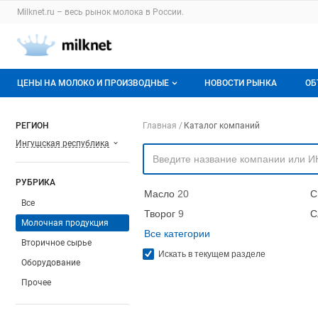
Раздел навигации по сайту milknet.ru
Milknet.ru – весь
рынок молока
в России.
Авторизация и меню пользователя
Навигация по разделам сайта milknet.ru
ЦЕНЫ НА МОЛОКО И ПРОИЗВОДНЫЕ
НОВОСТИ РЫНКА
ОБ
Оптовые цены
В
Навигация по компа
РЕГИОН
Главная
Каталог компаний
Ингушская республика
О мониторингах
Г
Актуальные мониторинги
М
РУБРИКА
Масло
20
С
Динамика цен
Все
Творог
9
С
Молочная продукция
Отзывы
Все категории
Вторичное сырье
Искать в текущем разделе
Оборудование
Прочее