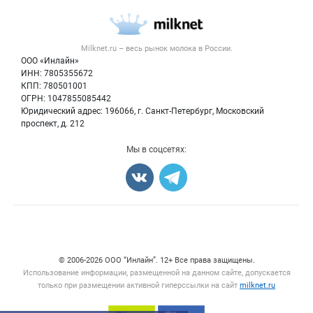
Каталог компаний
Молочная продукция
Публичная оферта
Новости рынка
Вторичное сырье
Контактная информация
Форум
Milknet.ru – весь
рынок молока
в России.
Оборудование
Политика обработки персональных данных
Энциклопедия
ООО «Инлайн»
Прочее
Для СМИ
ИНН: 7805355672
Бренды
КПП: 780501001
Добавить объявление
Блог
ОГРН: 1047855085442
Карта объявлений
Юридический адрес: 196066, г. Санкт-Петербург, Московский
проспект, д. 212
Мы в соцсетях:
Счетчики, авторское право, логотипы
© 2006‑2026 ООО “Инлайн”. 12+ Все права защищены.
Использование информации, размещенной на данном сайте, допускается
только при размещении активной гиперссылки на сайт
milknet.ru