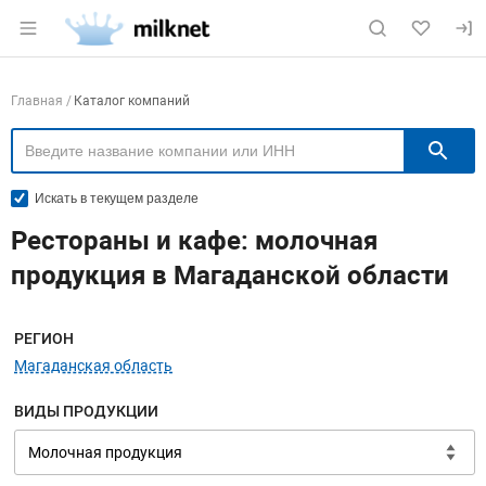
Раздел навигации по сайту milknet.ru
Навигация по компаниям
Главная
Каталог компаний
П
Искать в текущем разделе
Рестораны и кафе: молочная
продукция в Магаданской области
Меню навигации
РЕГИОН
Магаданская область
ВИДЫ ПРОДУКЦИИ