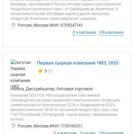
Милкфуд - крупнейший в России оптовик сыров и дистрибьютор
продукты из различных стран - от Швейцарии до Аргентины. В
ассортименте более 300 видов сыров и других молочных
продуктов. Компания также предлагает широкую...
Россия, Москва ИНН: 9729347141
О компании
Объявления
Первая сырная компания ЧИЗ, ООО
5
(1)
Количество отзывов у компании всего и сегодня
Horeca, Дистрибьютер, Оптовая торговля
Компания ООО ПСК ЧИЗ осуществляет собственное
производство, мы рады предложить вам молочную продукцию.
-сливочное масло Крестьянское 72,5% и Традиционное 82,5%,
фасовка и монолит 10-20 кг -сычужный продукт круг, брус -сыр
ГОСТ Российский, Голландский. -сырое молоко -обезжиренное
молоко
Россия, Москва ИНН: 7735190311
О компании
Отзывы
Объявления