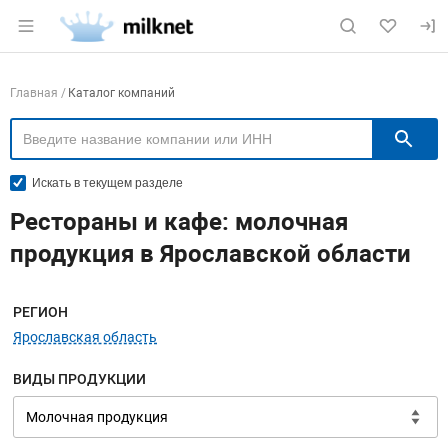
Раздел навигации по сайту milknet.ru
Навигация по компаниям
Главная
Каталог компаний
П
Искать в текущем разделе
Рестораны и кафе: молочная
продукция в Ярославской области
Меню навигации
РЕГИОН
Ярославская область
ВИДЫ ПРОДУКЦИИ