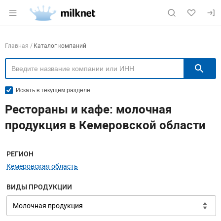
Раздел навигации по сайту milknet.ru
Навигация по компаниям
Главная
Каталог компаний
П
Искать в текущем разделе
Рестораны и кафе: молочная
продукция в Кемеровской области
Меню навигации
РЕГИОН
Кемеровская область
ВИДЫ ПРОДУКЦИИ