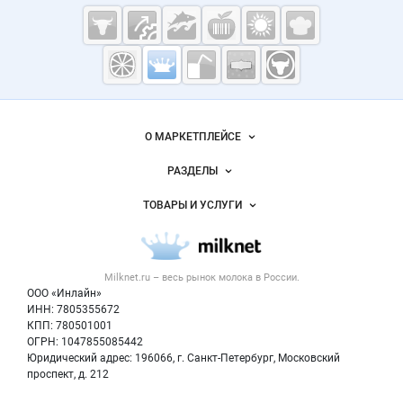
Cсылки на полезные проекты
Молочная
промышленность
России на
Важные разделы и контакты
Навигация по сайту
Milknet.ru
О МАРКЕТПЛЕЙСЕ
Новости Milknet.ru
РАЗДЕЛЫ
Услуги и цены
Объявления
ТОВАРЫ И УСЛУГИ
Размещение рекламы
Каталог компаний
Молочная продукция
Публичная оферта
Новости рынка
Вторичное сырье
Контактная информация
Форум
Milknet.ru – весь
рынок молока
в России.
Оборудование
Политика обработки персональных данных
Энциклопедия
ООО «Инлайн»
Прочее
Для СМИ
ИНН: 7805355672
Бренды
КПП: 780501001
Добавить объявление
Блог
ОГРН: 1047855085442
Карта объявлений
Юридический адрес: 196066, г. Санкт-Петербург, Московский
проспект, д. 212