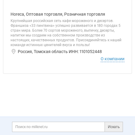
Horeca, Оптовая торговля, Розничная торговля
Крупнейшая российская сеть кафе мороженого и десертов.
Франшиза «33 пингвина» успешно развивается в 180 городах 5
стран мира. Более 70 сортов мороженого, выпечку, десерты,
напитки мы создаем на собственном производстве из
настоящих, качественных продуктов. Присоединяйтесь к нашей
команде истинных ценителей вкуса и пользы!
Россия, Томская область ИНН: 1101052448
О компании
Дополнительная информация
Поиск по сайту и ссы
Искать