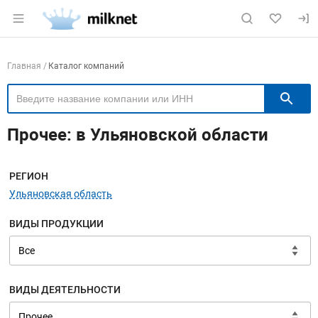
Раздел навигации по сайту milknet.ru
Навигация по компаниям
Главная
Каталог компаний
П
Прочее: в Ульяновской области
Меню навигации
РЕГИОН
Ульяновская область
ВИДЫ ПРОДУКЦИИ
ВИДЫ ДЕЯТЕЛЬНОСТИ