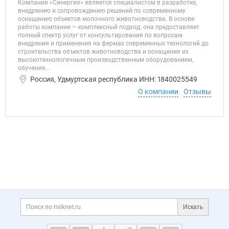
Компания «Синергия» является специалистом в разработке,
внедрению и сопровождению решений по современному
оснащению объектов молочного животноводства. В основе
работы компании — комплексный подход: она предоставляет
полный спектр услуг от консультирования по вопросам
внедрения и применения на фермах современных технологий до
строительства объектов животноводства и оснащения их
высокотехнологичным производственным оборудованием,
обучения...
Россия, Удмуртская республика ИНН: 1840025549
О компании
Отзывы
Дополнительная информация
Поиск по сайту и ссы
Искать
Cсылки на полезные проекты