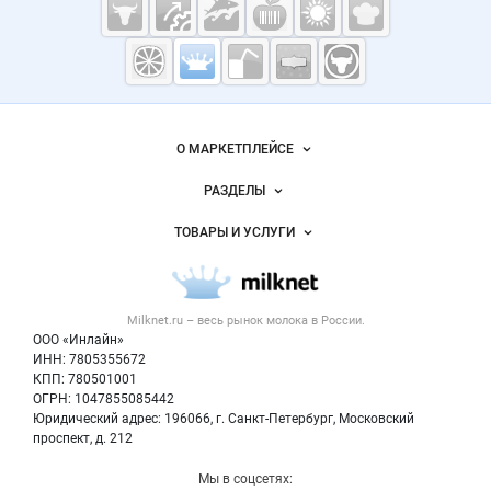
Молочная
промышленность
России на
Важные разделы и контакты
Навигация по сайту
Milknet.ru
О МАРКЕТПЛЕЙСЕ
Новости Milknet.ru
РАЗДЕЛЫ
Услуги и цены
Объявления
ТОВАРЫ И УСЛУГИ
Размещение рекламы
Каталог компаний
Молочная продукция
Публичная оферта
Новости рынка
Вторичное сырье
Контактная информация
Форум
Milknet.ru – весь
рынок молока
в России.
Оборудование
Политика обработки персональных данных
Энциклопедия
ООО «Инлайн»
Прочее
Для СМИ
ИНН: 7805355672
Бренды
КПП: 780501001
Добавить объявление
Блог
ОГРН: 1047855085442
Карта объявлений
Юридический адрес: 196066, г. Санкт-Петербург, Московский
проспект, д. 212
Мы в соцсетях: