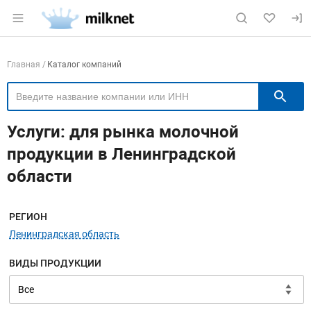
Раздел навигации по сайту milknet.ru
Навигация по компаниям
Главная
Каталог компаний
П
Услуги: для рынка молочной
продукции в Ленинградской
области
Меню навигации
РЕГИОН
Ленинградская область
ВИДЫ ПРОДУКЦИИ