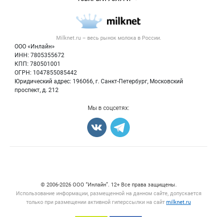
Размещение рекламы
Каталог компаний
Молочная продукция
Публичная оферта
Новости рынка
Вторичное сырье
Контактная информация
Форум
Milknet.ru – весь
рынок молока
в России.
Оборудование
Политика обработки персональных данных
Энциклопедия
ООО «Инлайн»
Прочее
Для СМИ
ИНН: 7805355672
Бренды
КПП: 780501001
Добавить объявление
Блог
ОГРН: 1047855085442
Карта объявлений
Юридический адрес: 196066, г. Санкт-Петербург, Московский
проспект, д. 212
Мы в соцсетях:
Счетчики, авторское право, логотипы
© 2006‑2026 ООО “Инлайн”. 12+ Все права защищены.
Использование информации, размещенной на данном сайте, допускается
только при размещении активной гиперссылки на сайт
milknet.ru