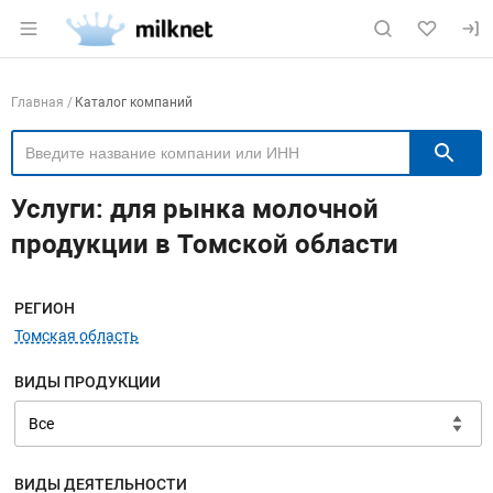
Раздел навигации по сайту milknet.ru
Навигация по компаниям
Главная
Каталог компаний
П
Услуги: для рынка молочной
продукции в Томской области
Меню навигации
РЕГИОН
Томская область
ВИДЫ ПРОДУКЦИИ
ВИДЫ ДЕЯТЕЛЬНОСТИ