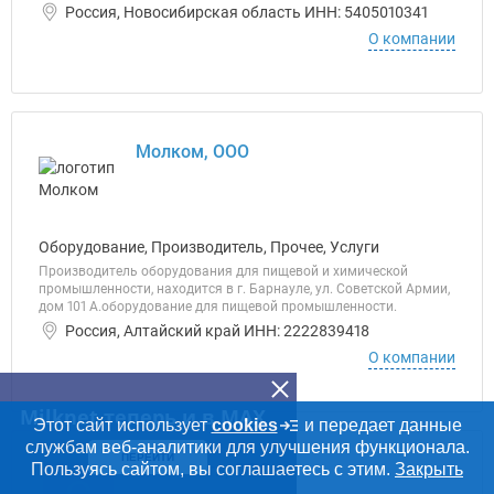
Россия, Новосибирская область ИНН: 5405010341
О компании
Молком, ООО
Оборудование, Производитель, Прочее, Услуги
Производитель оборудования для пищевой и химической
промышленности, находится в г. Барнауле, ул. Советской Армии,
дом 101 А.оборудование для пищевой промышленности.
Россия, Алтайский край ИНН: 2222839418
О компании
Milknet теперь и в MAX
Этот сайт использует
cookies
и передает данные
службам веб-аналитики для улучшения функционала.
ПЕРЕЙТИ
Пользуясь сайтом, вы соглашаетесь с этим.
Сибпечать, ООО
Закрыть