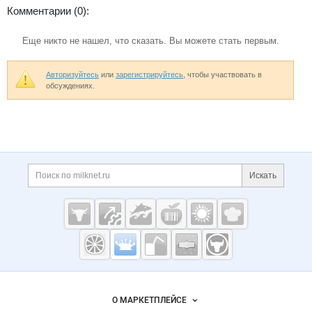
Комментарии (0):
Еще никто не нашел, что сказать. Вы можете стать первым.
Авторизуйтесь
или
зарегистрируйтесь
, чтобы участвовать в
обсуждениях.
Дополнительная информация
Поиск по сайту и ссы
Искать
Cсылки на полезные проекты
Молочная
промышленность
России на
Важные разделы и контакты
Навигация по сайту
Milknet.ru
О МАРКЕТПЛЕЙСЕ