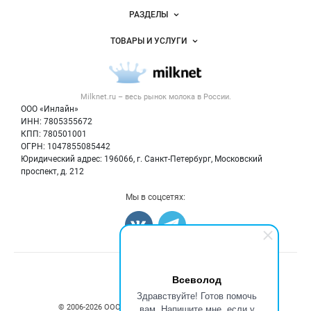
Новости Milknet.ru
РАЗДЕЛЫ
Услуги и цены
Объявления
ТОВАРЫ И УСЛУГИ
Размещение рекламы
Каталог компаний
Молочная продукция
Публичная оферта
Новости рынка
Вторичное сырье
Контактная информация
Форум
Milknet.ru – весь
рынок молока
в России.
Оборудование
Политика обработки персональных данных
Энциклопедия
ООО «Инлайн»
Прочее
Для СМИ
ИНН: 7805355672
Бренды
КПП: 780501001
Добавить объявление
Блог
ОГРН: 1047855085442
Карта объявлений
Юридический адрес: 196066, г. Санкт-Петербург, Московский
проспект, д. 212
Мы в соцсетях:
Счетчики, авторское право, логотипы
Всеволод
Здравствуйте! Готов помочь
вам. Напишите мне, если у
© 2006‑2026 ООО “Инлайн”. 12+ Все права защищены.