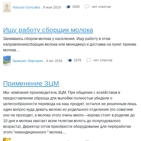
1606
нет ответов
Hassan Gonzales
, 9 мая 2019
Ищу работу сборщик молока
Занимаюсь сбором молока у населения. Ищу работу в этом
направлении(сборщик молока или менеджер) и доставка на пункт приема
молока....
1878
нет ответов
Арамаис Маргарян
, 4 окт 2018
Применение ЗЦМ
Мы- компания производитель ЗЦМ. При общении с хозяйством и
предоставлении образца для выпойки полностью убедили о
целесообразности перевода на наш продукт. остался не решенным лишь
один вопрос-куда девать молоко из родильного отделения (по соматике
оно не проходит, а молока этого очень много---корова стоит в родилке до
10 дня и молока хватает всем телятам вплоть до полугодовалого
возраста). Директор готов приобрести оборудование для переработки
этого "некондиционного " молока....