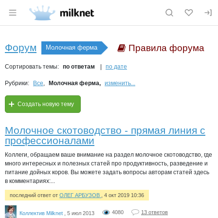
Раздел навигации по сайту milknet.ru
Форум
Правила форума
Молочная ферма
Сортировать темы:
по ответам
по дате
Рубрики:
Все
,
Молочная ферма,
изменить...
Создать новую тему
Молочное скотоводство - прямая линия с
профессионалами
Коллеги, обращаем ваше внимание на раздел молочное скотоводство, где
много интересных и полезных статей про продуктивность, разведение и
питание дойных коров. Вы можете задать вопросы авторам статей здесь
в комментариях:...
последний ответ от
ОЛЕГ АРБУЗОВ
, 4 окт 2019 10:36
4080
13 ответов
Коллектив Milknet
, 5 июл 2013