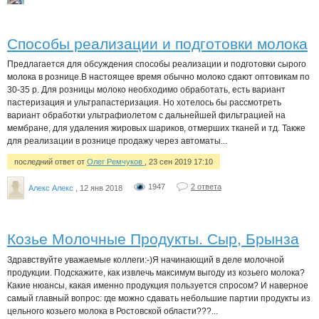
Способы реализации и подготовки молока
Предлагается для обсуждения способы реализации и подготовки сырого
молока в рознице.В настоящее время обычно молоко сдают оптовикам по
30-35 р. Для розницы молоко необходимо обработать, есть вариант
пастеризация и ультрапастеризация. Но хотелось бы рассмотреть
вариант обработки ультрафиолетом с дальнейшей фильтрацией на
мембране, для удаления жировых шариков, отмерших тканей и тд. Также
для реализации в рознице продажу через автоматы...
последний ответ от
Олег Ремчуков
, 23 сен 2019 17:10
1947
2 ответа
Алекс Алекс
, 12 янв 2018
Козье Молочные Продукты. Сыр, Брынза
Здравствуйте уважаемые коллеги:-)Я начинающий в деле молочной
продукции. Подскажите, как извлечь максимум выгоду из козьего молока?
Какие нюансы, какая именно продукция пользуется спросом? И наверное
самый главный вопрос: где можно сдавать небольшие партии продукты из
цельного козьего молока в Ростовской области???...