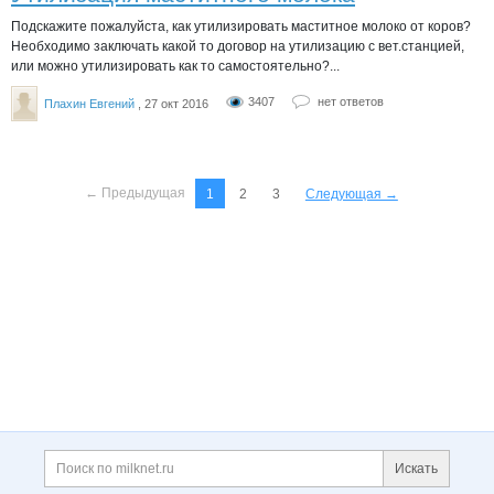
Подскажите пожалуйста, как утилизировать маститное молоко от коров?
Необходимо заключать какой то договор на утилизацию с вет.станцией,
или можно утилизировать как то самостоятельно?...
3407
нет ответов
Плахин Евгений
, 27 окт 2016
← Предыдущая
1
2
3
Следующая →
Дополнительная информация
Поиск по сайту и ссы
Искать