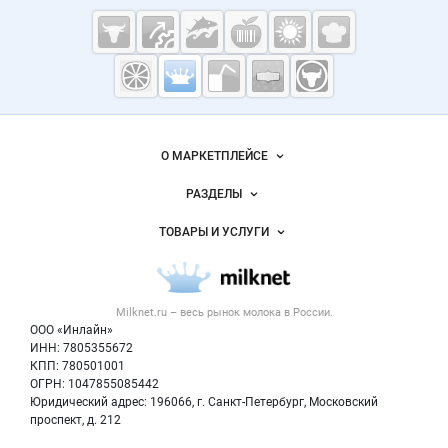
Cсылки на полезные проекты
Молочная
промышленность
России на
Важные разделы и контакты
Навигация по сайту
Milknet.ru
О МАРКЕТПЛЕЙСЕ
Новости Milknet.ru
РАЗДЕЛЫ
Услуги и цены
Объявления
ТОВАРЫ И УСЛУГИ
Размещение рекламы
Каталог компаний
Молочная продукция
Публичная оферта
Новости рынка
Вторичное сырье
Контактная информация
Форум
Milknet.ru – весь
рынок молока
в России.
Оборудование
Политика обработки персональных данных
Энциклопедия
ООО «Инлайн»
Прочее
Для СМИ
ИНН: 7805355672
Бренды
КПП: 780501001
Добавить объявление
Блог
ОГРН: 1047855085442
Карта объявлений
Юридический адрес: 196066, г. Санкт-Петербург, Московский
проспект, д. 212