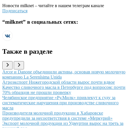
Новости
milknet
– читайте в нашем телеграм канале
Подписаться
“
milknet
” в социальных сетях:
Также в разделе
Иллюстрация новости
Arcor и Danone объединили активы, основав новую молочную
компанию La Serenísima Unida
Иллюстрация новости
Агроэкспорт Нижегородской области вырос почти вдвое
Иллюстрация новости
Качество сливочного масла в Петербурге под вопросом: почти
70% образцов не прошли проверку
Иллюстрация новости
Челябинское предприятие «Ру.Милк» привлекут к суду за
систематические нарушения при производстве сливочного
масла
Иллюстрация новости
Производителя молочной продукции в Хабаровске
предупредили за несоответствия в системе «Меркурий»
Иллюстрация новости
Экспорт молочной продукции из Удмуртии вырос на треть за