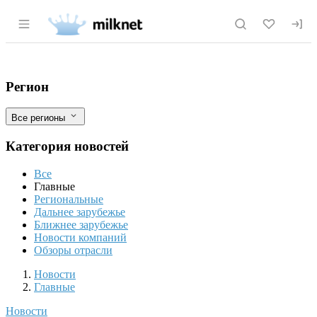
Раздел навигации по сайту milknet.ru
В Совете Федерации предложили верну
Фильтры
Регион
Все регионы
Категория новостей
Все
Главные
Региональные
Дальнее зарубежье
Ближнее зарубежье
Новости компаний
Обзоры отрасли
Новости
Разделы
Новости
Главные
Новости