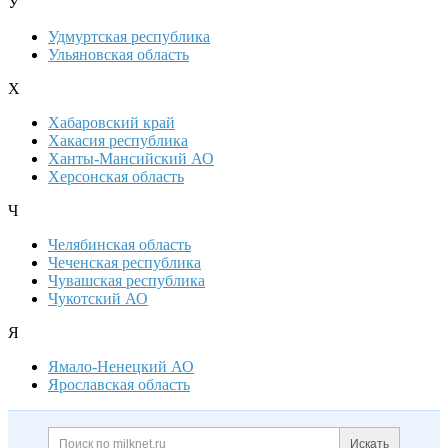
У
Удмуртская республика
Ульяновская область
Х
Хабаровский край
Хакасия республика
Ханты-Мансийский АО
Херсонская область
Ч
Челябинская область
Чеченская республика
Чувашская республика
Чукотский АО
Я
Ямало-Ненецкий АО
Ярославская область
Дополнительная информация
Поиск по сайту и ссылк
Искать