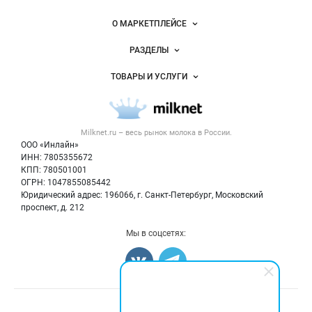
корм для телят «Кормивит Старт Плюс»
Фасовк
России на
а мешки полипропиленовые по 30кг, отпускная ц
Milknet.ru
О МАРКЕТПЛЕЙСЕ
ена 30 р/кг с учётом НДС
Комбикорм «Кормивит
Старт Плюс»
Наши преимущества:
★ Лучшие цен
Новости Milknet.ru
ы
Мы используем современное оборудование, ко
РАЗДЕЛЫ
торое значительно снижает себестоимость прод
Услуги и цены
укции. Благодаря этому цены на премиксы, комб
Объявления
ТОВАРЫ И УСЛУГИ
икорма и другие товары ТАГРИС МОЛОКО — одни
Размещение рекламы
Каталог компаний
из самых низких в России.
★ Стандарт ISO-9001
Молочная продукция
Публичная оферта
ТАГРИС МОЛОКО руководствуется стандартом IS
Новости рынка
O-9001 регламентирующим современные управл
Вторичное сырье
Контактная информация
енческие технологии, для повышения результати
Форум
Milknet.ru – весь
рынок молока
в России.
Оборудование
Политика обработки персональных данных
вности процессов организации и конкурентоспос
Энциклопедия
ООО «Инлайн»
обности нашего бизнеса.
★ Новые технологии
Сп
Прочее
Для СМИ
ИНН: 7805355672
ециалисты ТАГРИС МОЛОКО внимательно следя
Бренды
КПП: 780501001
т за новинками и внедряют в производство посл
Добавить объявление
Блог
едние достижения науки и техники. Такой подход
ОГРН: 1047855085442
Карта объявлений
позволяет нам достичь высоких результатов и у
Юридический адрес: 196066, г. Санкт-Петербург, Московский
довлетворить любые запросы клиента в кратчай
проспект, д. 212
шие сроки.
★ Гарантия качества
Качество продук
ции и оборудования ТАГРИС МОЛОКО является о
Мы в соцсетях:
дним из самых высоких в стране. Об этом свидет
ельствуют сертификаты соответствия ГОСТ, опуб
ликованные на нашем сайте.
★ Дополнительные
услуги
Одной из востребованных услуг компании
является аудит содержания и кормления животн
ых. Наши специалисты проводят осмотр хозяйст
в и дают рекомендации по улучшению здоровья