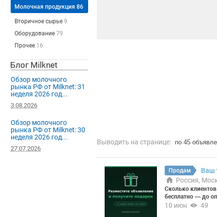
Молочная продукция
86
Вторичное сырье
9
Оборудование
79
Прочее
16
Блог Milknet
Обзор молочного
рынка РФ от Milknet: 31
неделя 2026 год...
3.08.2026
Обзор молочного
рынка РФ от Milknet: 30
неделя 2026 год...
Выводить на странице:
по 45 объявл
27.07.2026
Ваш 
Продам
Россия, Мос
Сколько клиентов 
бесплатно — до о
ию или сырьё опт
10 июн
49
знайте, сколько о