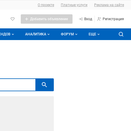
О проекте
Платные услуги
Реклама на сайте
Добавить объявление
Вход
Регистрация
ЕНДОВ
АНАЛИТИКА
ФОРУМ
ЕЩЕ
е брендов
Прайс-листы
Все темы
Аналитика молочной отрасли
Подписаться на аналитику
Молочная энциклопедия
Избранные
ды
Контакты
С моим участием