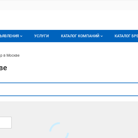
ЪЯВЛЕНИЯ
УСЛУГИ
КАТАЛОГ КОМПАНИЙ
КАТАЛОГ БР
се объявления
О каталоге компаний
О каталог
р в Москве
орячее предложение
Каталог компаний
Бренды
ве
ои объявления
Моя компания
Мои брен
Премиум размещение