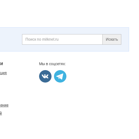
Искать
ГИ
Мы в соцсетях:
кция
ление
й