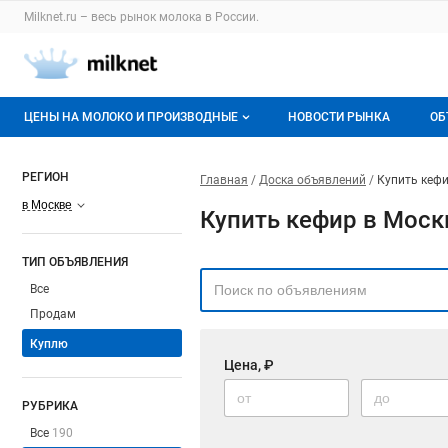
Milknet.ru – весь
рынок молока
в России.
ЦЕНЫ НА МОЛОКО И ПРОИЗВОДНЫЕ
НОВОСТИ РЫНКА
ОБ
Оптовые цены
В
РЕГИОН
Главная
Доска объявлений
Купить кефи
О мониторингах
Г
в Москве
Купить кефир в Моск
Актуальные мониторинги
М
ТИП ОБЪЯВЛЕНИЯ
Динамика цен
Все
Продам
Отзывы
Куплю
Цена, ₽
РУБРИКА
Все
190