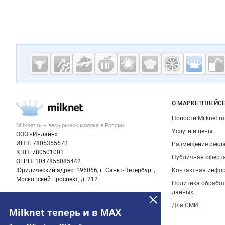
Молочная
промышленн
России на
О МАРКЕТПЛЕЙС
Milknet.ru
Новости Milknet.ru
Milknet.ru – весь
рынок молока
в России.
Услуги и цены
ООО «Инлайн»
ИНН: 7805355672
Размещение рекл
КПП: 780501001
Публичная оферт
ОГРН: 1047855085442
Юридический адрес: 196066, г. Санкт-Петербург,
Контактная инфо
Московский проспект, д. 212
Политика обрабо
данных
Для СМИ
Milknet теперь и в MAX