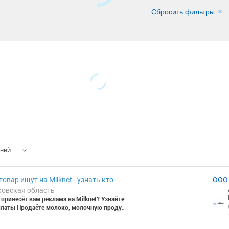
Сбросить фильтры
ений
товар ищут на Milknet - узнать кто
ООО 
ковская область
принесёт вам реклама на Milknet? Узнайте
платы
Продаёте молоко, молочную продукц
ом? Прежде чем вкладывать в рекламу — у
на реально вам принесёт.
Знакомая ситуаци