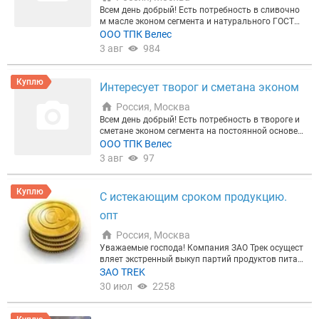
вывоз товара осуществляется на месте. Самовы
Всем день добрый! Есть потребность в сливочно
воз из регионов РФ Оплата по факту. Звоните: Ал
м масле эконом сегмента и натурального ГОСТА
ексей.
на постоянной основе! Со своей стороны гаранти
ООО ТПК Велес
руем порядочность и своевременную оплату! Пре
3 авг
984
дложения скидывайте пожалуйста на нашу почту
Куплю
Интересует творог и сметана эконом
Россия, Москва
Всем день добрый! Есть потребность в твороге и
сметане эконом сегмента на постоянной основе!
Со своей стороны гарантируем порядочность и с
ООО ТПК Велес
воевременную оплату! Предложения скидывайте
3 авг
97
пожалуйста на нашу почту
Куплю
С истекающим сроком продукцию.
опт
Россия, Москва
Уважаемые господа! Компания ЗАО Трек осущест
вляет экстренный выкуп партий продуктов питан
ия: с истекающим сроком хранения, складских ос
ЗАО TREK
татков, неликвидов, непрофильных активов, таки
30 июл
2258
х как: тушенка, сгущенка, плодоовощная и рыбна
я консервация, шоколад, кондитерские изделия, м
ясо, колбаса, чай, кофе, соки, сухое молоко, масло,