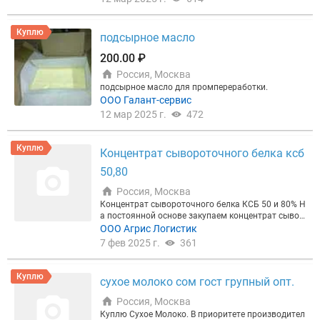
м хранения, складских остатков, неликвидов, неп
рофильных активов. тел: Дмитрий Анатольевич
Куплю
подсырное масло
200.00 ₽
Россия, Москва
подсырное масло для промпереработки.
ООО Галант-сервис
12 мар 2025 г.
472
Куплю
Концентрат сывороточного белка ксб
50,80
Россия, Москва
Концентрат сывороточного белка КСБ 50 и 80% Н
а постоянной основе закупаем концентрат сывор
оточного белка КСБ 50 и 80% с истекающим срок
ООО Агрис Логистик
ом годности для переработки. От 20 тонн в недел
7 фев 2025 г.
361
ю. Оплата по договору Дмитрий
Куплю
сухое молоко сом гост групный опт.
Россия, Москва
Куплю Сухое Молоко. В приоритете производител