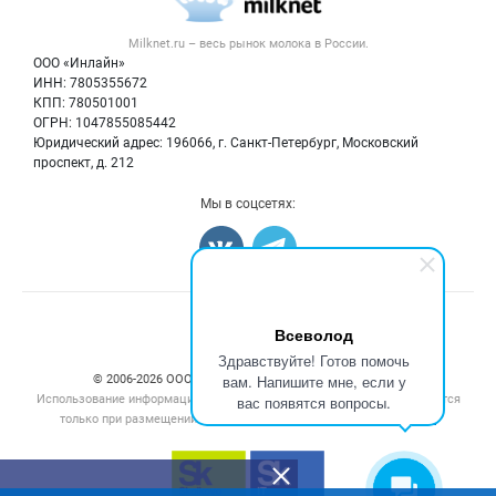
Новости рынка
Вторичное сырье
Контактная информация
Форум
Milknet.ru – весь
рынок молока
в России.
Оборудование
Политика обработки персональных данных
Энциклопедия
ООО «Инлайн»
Прочее
Для СМИ
ИНН: 7805355672
Бренды
КПП: 780501001
Добавить объявление
Блог
ОГРН: 1047855085442
Карта объявлений
Юридический адрес: 196066, г. Санкт-Петербург, Московский
проспект, д. 212
Мы в соцсетях:
Всеволод
Здравствуйте! Готов помочь
вам. Напишите мне, если у
© 2006‑2026 ООО “Инлайн”. 12+ Все права защищены.
Использование информации, размещенной на данном сайте, допускается
вас появятся вопросы.
только при размещении активной гиперссылки на сайт
milknet.ru