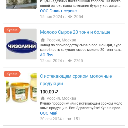
Ищем надежных поставщиков творога. На посто
янной основе наша компания будет у вас закупат
ь творог монолит(пром. упаковка) Творог может
ООО Галант-сервис
быть с подходящими сроками так и свежий. (Мер
15 ноя 2024 г.
2054
курий)!!!
Куплю
Молоко Сырое 20 тонн и больше
Россия, Москва
Завод по производству сыра в пос. Поныри, Курс
кая область закупает сырое молоко 20 тонн кажд
ый день/ через день с доставкой. По цене догово
АО Луч
римся! Все вопросы по телефону.
12 окт 2024 г.
2765
Куплю
С истекающем сроком молочные
продукции
100.00 ₽
Россия, Москва
Куплю просрочку или с истекающем сроком моло
чные продукцию. Все! Здравствуйте! Куплю проср
очку или с истекающем сроком молочные продук
ООО Май
ции . Молоко. Кефир. Сметану. Сливочные масла
20 сен 2024 г.
151
разные. Творог- Сыр в кругах и разные сыры Мац
они. Масло. Сгущенка. Молоко содержащие проду