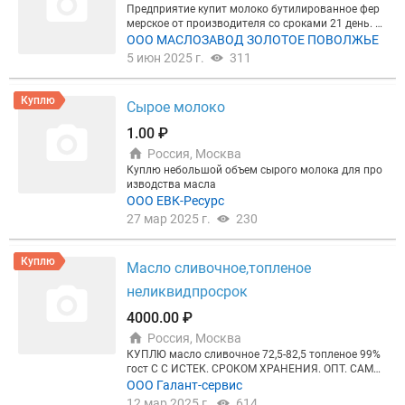
Предприятие купит молоко бутилированное фер
мерское от производителя со сроками 21 день. П
артия 20 т в месяц Предложение прошу на почту
ООО МАСЛОЗАВОД ЗОЛОТОЕ ПОВОЛЖЬЕ
(без рекламы и маркетинга) с цифрами Название
5 июн 2025 г.
311
предприятия , ассортимент, цена, качество, сроки
реализации (, место отгрузки В случае необходим
ости молочного сырья -готовы перенаправить об
Куплю
Сырое молоко
ъём на Ваше хозяйство Предложение прошу отпр
авлять на почту
1.00 ₽
Россия, Москва
Куплю небольшой объем сырого молока для про
изводства масла
ООО ЕВК-Ресурс
27 мар 2025 г.
230
Куплю
Масло сливочное,топленое
неликвидпросрок
4000.00 ₽
Россия, Москва
КУПЛЮ масло сливочное 72,5-82,5 топленое 99%
гост С С ИСТЕК. СРОКОМ ХРАНЕНИЯ. ОПТ. САМОВ
ЫВОЗ Компания осуществляет экстренный выкуп
ООО Галант-сервис
партий продуктов питания: с истекающим сроко
12 мар 2025 г.
614