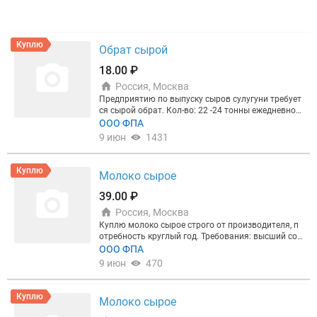
Куплю
Обрат сырой
18.00 ₽
Россия, Москва
Предприятию по выпуску сыров сулугуни требует
ся сырой обрат. Кол-во: 22 -24 тонны ежедневно с
дальнейшим увеличением объема. Самовывоз. Г
ООО ФПА
отовы заключить контракт на 1 год. Требования
9 июн
1431
к обрату: сыропригодный, температура пастериза
ции до 68 град.С, белок 3,2% и выше
Куплю
Молоко сырое
39.00 ₽
Россия, Москва
Куплю молоко сырое строго от производителя, п
отребность круглый год. Требования: высший сор
т, жир не менее 3,8%, белок не менее 3,2%, соматик
ООО ФПА
а до 350 тыс., термоустойчивость 75 град.
9 июн
470
Куплю
Молоко сырое