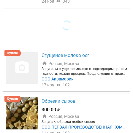
24 ноя
343
Куплю
Сгущеное молоко осг
Россия, Москва
Закупаем сгущеное молоко с подходящим сроком
годности, можно просрок. Предложения отправл
яйте на ватсап
ООО Аквамарин
17 ноя
102
Куплю
Обрезки сыров
300.00 ₽
Россия, Москва
Закупаю обрезки любых сыров
ООО ПЕРВАЯ ПРОИЗВОДСТВЕННАЯ КОМП