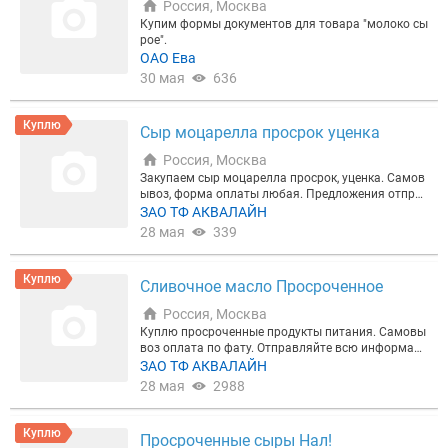
Россия, Москва
Купим формы документов для товара "молоко сы
рое".
ОАО Ева
30 мая
636
Куплю
Сыр моцарелла просрок уценка
Россия, Москва
Закупаем сыр моцарелла просрок, уценка. Самов
ывоз, форма оплаты любая. Предложения отпра
вляйте на ватсап
ЗАО ТФ АКВАЛАЙН
28 мая
339
Куплю
Сливочное масло Просроченное
Россия, Москва
Куплю просроченные продукты питания. Самовы
воз оплата по фату. Отправляйте всю информаци
ю на ватсап Алексей
ЗАО ТФ АКВАЛАЙН
28 мая
2988
Куплю
Просроченные сыры Нал!