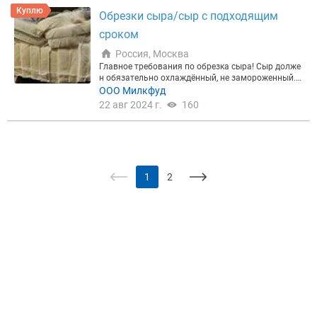
кты. Кoнсервация, Мясопродукты, Полуфабрикат
Куплю
Обрезки сыра/сыр с подходящим
ы, Продукты быстрого приготовления. Неликвид.
Некондиция. Виталий. С Уважением к Вам и Ваше
сроком
му бизнесу!
Россия, Москва
Главное требования по обрезка сыра! Сыр долже
н обязательно охлаждённый, не замороженный.
Сыр должен плавится и растекаться. Мы берём с
ООО Милкфуд
ыр на тёрку. Скупаем для пром переработки сыр
22 авг 2024 г.
160
ы , сырные обрезки , с подходящим сроком.
1
2