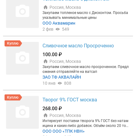
Россия, Москва
Закупаем топленое масло с Дисконтом. Просьба
указывать минимальные цены
ООО Аквамарин
2 фев
549
Куплю
Сливочное масло Просроченно
100.00 ₽
Россия, Москва
Закупаем сливочное масло просроченное. Предл
ожения отправляйте на ватсап
ЗАО ТФ АКВАЛАЙН
10 янв
808
Куплю
Творог 9% ГОСТ москва
268.00 ₽
Россия, Москва
Интересует поставки творога 9% ГОСТ без натам
ицина и каких-либо добавок. Объём около 20 тон
н в месяц. Доставка в Москву. Оплата безнал.
ООО ООО «ТПК НВН»