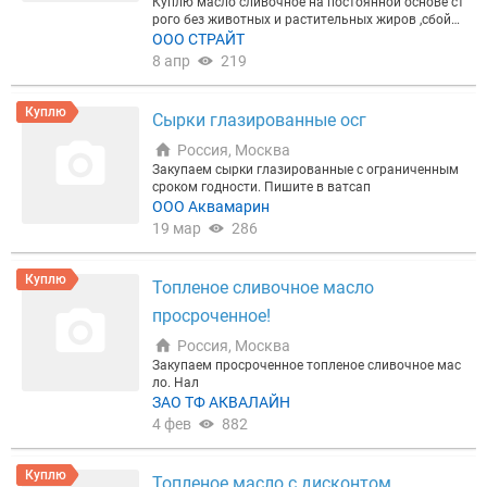
Куплю масло сливочное на постоянной основе ст
рого без животных и растительных жиров ,сбойк
а, поточное, не кондиция, с полным пакетом доку
ООО СТРАЙТ
ментов, меркурий . Рассматриваются поставщик
8 апр
219
и на долго на постоянную работу. Предпочтение
заводам изготовителям. Так же рассмотрю сыро
е молоко с условием забора обрата.
Куплю
Сырки глазированные осг
Россия, Москва
Закупаем сырки глазированные с ограниченным
сроком годности. Пишите в ватсап
ООО Аквамарин
19 мар
286
Куплю
Топленое сливочное масло
просроченное!
Россия, Москва
Закупаем просроченное топленое сливочное мас
ло. Нал
ЗАО ТФ АКВАЛАЙН
4 фев
882
Куплю
Топленое масло с дисконтом