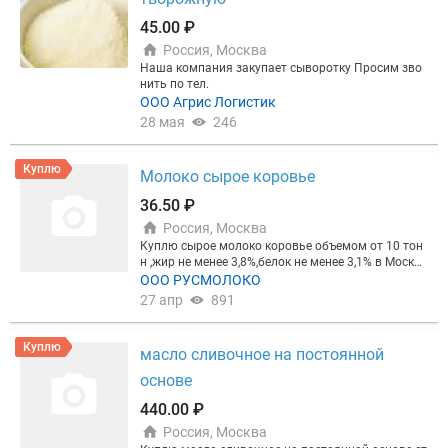
45.00 ₽
Россия, Москва
Наша компания закупает сыворотку Просим зво
нить по тел.
ООО Агрис Логистик
28 мая
246
Куплю
Молоко сырое коровье
36.50 ₽
Россия, Москва
Куплю сырое молоко коровье объемом от 10 тон
н ,жир не менее 3,8%,белок не менее 3,1% в Москов
ской области и прилежащих областях,при постоя
ООО РУСМОЛОКО
нном сотрудничестве возможна предоплата.
27 апр
891
Куплю
масло сливочное на постоянной
основе
440.00 ₽
Россия, Москва