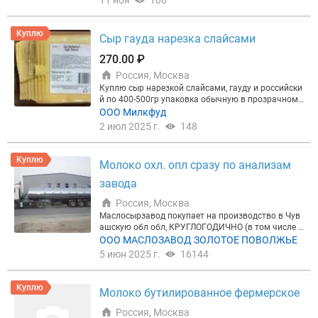
АНИЯ
11 ноя
108
Куплю
Сыр гауда нарезка слайсами
270.00 ₽
Россия, Москва
Куплю сыр нарезкой слайсами, гауду и российски
й по 400-500гр упаковка обычную в прозрачном
вакууме с чб этикеткой ,на фото пример .
ООО Милкфуд
2 июл 2025 г.
148
Куплю
Молоко охл. опл сразу по анализам
завода
Россия, Москва
Маслосырзавод покупает на производство в Чув
ашскую обл обл, КРУГЛОГОДИЧНО (в том числе и
майские ) и молоко сырое охлажденное Любые ф
ООО МАСЛОЗАВОД ЗОЛОТОЕ ПОВОЛЖЬЕ
ормы оплаты. До 60т ежедневно . ОПЛАТА СРАЗУ
5 июн 2025 г.
16144
ПО АНАЛИЗАМ ЛАБОРАТОРИИ ЗАВОДА . ВОЗМОЖ
НА ПРЕДОПЛАТА Удобно, взаимовыгодно, хорош
ие цены Возможна установка охлаждающего обо
Куплю
Молоко бутилированное фермерское
рудования, самовывоз. Имеется молоковозы от 8
до 24т .
Россия, Москва