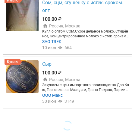
Куплю
Сом, сцм, сгущёнку с истек. сроком.
маргарин, майонез, кетчуп, крупы и многое друго
е. Приемка и вывоз товара осуществляется на ме
опт
сте. Самовывоз из регионов РФ Оплата по факту.
Звоните: Алексей. WhatsApp и Viber на телефоне
100.00 ₽
Россия, Москва
Куплю оптом СОМ.Сухое цельное молоко, Сгущён
ное, Концентрированное молоко с истек. сроками
хранения. ГОСТ. Самовывоз из регионов России и
ЗАО TREK
Белоруссии
10 июл
664
Куплю
Сыр
100.00 ₽
Россия, Москва
Закупаем сыры импортного производства Дор бл
ю, Горгонзолла, Маасдам, Грано Подано, Пармид
жано Реджано, Примадонна, Овечьи и Козьи и др
ООО Макс
угие сыры в Москве. Рассмотрим любые предлож
30 июн
3149
ения. Также рассмотрим предложения по сырном
у продукту.