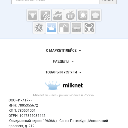
Молочная
промышленность
России на
Milknet.ru
О МАРКЕТПЛЕЙСЕ
Новости Milknet.ru
РАЗДЕЛЫ
Услуги и цены
Объявления
ТОВАРЫ И УСЛУГИ
Размещение рекламы
Каталог компаний
Молочная продукция
Публичная оферта
Новости рынка
Вторичное сырье
Контактная информация
Форум
Milknet.ru – весь
рынок молока
в России.
Оборудование
Политика обработки персональных данных
Энциклопедия
ООО «Инлайн»
Прочее
Для СМИ
ИНН: 7805355672
Бренды
КПП: 780501001
Добавить объявление
Блог
ОГРН: 1047855085442
Карта объявлений
Юридический адрес: 196066, г. Санкт-Петербург, Московский
проспект, д. 212