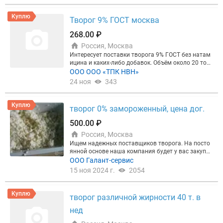
ка молока РФ. Реальные кейсы клиентов: +10% к
продажам в первый месяц, +16% прибыли у перер
Куплю
аботчика.
А при подключении рекламы — подар
Творог 9% ГОСТ москва
ок:
►3 месяца размещения + 2 недели в подарок;
►или 1 месяц + экспертная статья о вашей комп
268.00 ₽
ании на портале. Бонусы действуют на тарифах
Россия, Москва
Профи и Эксклюзив.
Закажите бесплатный прогн
Интересует поставки творога 9% ГОСТ без натам
оз:
Рассчитать прогноз для моей компании
или п
ицина и каких-либо добавок. Объём около 20 тон
озвоните: +78124253265
Прогноз бесплатный и н
н в месяц. Доставка в Москву. Оплата безнал.
ООО ООО «ТПК НВН»
и к чему не обязывает. Запустим рекламу в течен
ие 2 дней после оплаты!
24 ноя
343
Куплю
творог 0% замороженный, цена дог.
500.00 ₽
Россия, Москва
Ищем надежных поставщиков творога. На посто
янной основе наша компания будет у вас закупат
ь творог монолит(пром. упаковка) Творог может
ООО Галант-сервис
быть с подходящими сроками так и свежий. (Мер
15 ноя 2024 г.
2054
курий)!!!
Куплю
творог различной жирности 40 т. в
нед