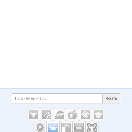
►Мука гороховая - 45 р/кг ►Дрожжи пивные сух
ие - 75 р/кг (НДС 22%) ►Сливки растительные су
хие ТМ жир 24% -200р/кг (НДС 22%) ►Лактоза пи
щевая (200 меш)Rokiskio 200 р/кг ►Лактоза пищ
евая (200 меш) ТАГРИС МОЛОКО 120 р/кг
Замени
тели молока
Продукция для с/х животных
Проду
кция и сырьё для производства
Новинка! Комби
корм для телят «Кормивит Старт Плюс»
Фасовк
а мешки полипропиленовые по 30кг, отпускная ц
ена 30 р/кг с учётом НДС
Комбикорм «Кормивит
Старт Плюс»
Наши преимущества:
★ Лучшие цен
ы
Мы используем современное оборудование, ко
торое значительно снижает себестоимость прод
укции. Благодаря этому цены на премиксы, комб
икорма и другие товары ТАГРИС МОЛОКО — одни
из самых низких в России.
★ Стандарт ISO-9001
ТАГРИС МОЛОКО руководствуется стандартом IS
O-9001 регламентирующим современные управл
енческие технологии, для повышения результати
вности процессов организации и конкурентоспос
обности нашего бизнеса.
★ Новые технологии
Сп
Искать
ециалисты ТАГРИС МОЛОКО внимательно следя
т за новинками и внедряют в производство посл
едние достижения науки и техники. Такой подход
позволяет нам достичь высоких результатов и у
довлетворить любые запросы клиента в кратчай
шие сроки.
★ Гарантия качества
Качество продук
ции и оборудования ТАГРИС МОЛОКО является о