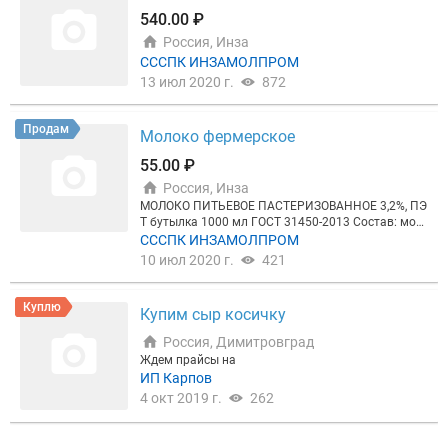
540.00 ₽
Россия, Инза
СССПК ИНЗАМОЛПРОМ
13 июл 2020 г.
872
Продам
Молоко фермерское
55.00 ₽
Россия, Инза
МОЛОКО ПИТЬЕВОЕ ПАСТЕРИЗОВАННОЕ 3,2%, ПЭ
Т бутылка 1000 мл ГОСТ 31450-2013 Состав: мол
око цельное, молоко обезжиренное. Срок хранени
СССПК ИНЗАМОЛПРОМ
я - 7 суток.
10 июл 2020 г.
421
Куплю
Купим сыр косичку
Россия, Димитровград
Ждем прайсы на
ИП Карпов
4 окт 2019 г.
262