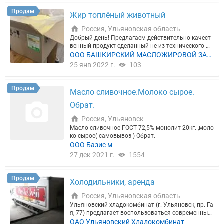
Продам
Жир топлёный животный
Россия, Ульяновская область
Добрый день! Предлагаем действительно качест
венный продукт сделанный не из технического жи
ра, а из пищевого, предоставляем полный пакет д
ООО БАШКИРСКИЙ МАСЛОЖИРОВОЙ ЗАВ
окументов. Являемся непосредственно производ
ОД
25 янв 2022 г.
103
ителем, поэтому можем предложить хорошую це
ну. Собственный склад при производстве, режим
работы не ограниченный, отгружаем в любое вре
Продам
Масло сливочное.Молоко сырое.
мя дня и ночи, без задержек. Товар в коробках по
20кг, всегда в наличии. Отправляем образцы, есл
Обрат.
и хотите попробовать. Доставка в любую точку Р
оссии транспортной компанией. Надоело работа
Россия, Ульяновск
ть с ванючим жиром ? Поставщик постоянно зад
Масло сливочное ГОСТ 72,5% монолит 20кг. ,моло
ерживает поставки? Устали переплачивать посре
ко сырое( самовывоз ) Обрат.
дникам? Звоните, не хотите звонить? пишите.....
ООО Базис м
27 дек 2021 г.
1554
Продам
Холодильники, аренда
Россия, Ульяновская область
Ульяновский хладокомбинат (г. Ульяновск, пр. Га
я, 77) предлагает воспользоваться современным
и низкотемпературными складами (34 холодильн
ОАО Ульяновский Хладокомбинат