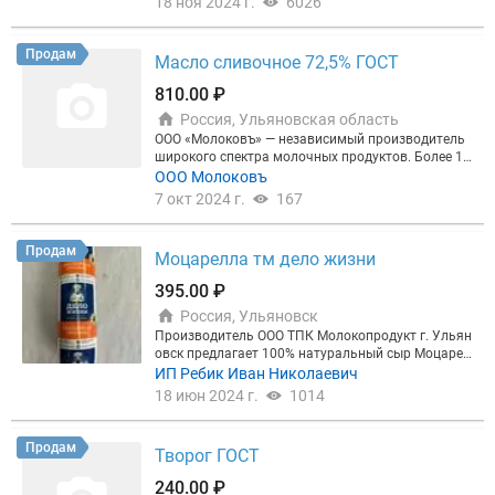
18 ноя 2024 г.
6026
колай https://damol.pro/
Продам
Масло сливочное 72,5% ГОСТ
810.00 ₽
Россия, Ульяновская область
ООО «Молоковъ» — независимый производитель
широкого спектра молочных продуктов. Более 10
лет осуществляет поставку молочной продукции.
ООО Молоковъ
Наш ассортимент насчитывает более 30 наимено
7 окт 2024 г.
167
ваний молочной продукции в различных типах уп
аковки. Масло сливочное Крестьянское м.д.ж.72,
5% ГОСТ по цене 810 руб./кг, в монолите. Моноли
Продам
Моцарелла тм дело жизни
т 20 кг. Документы по запросу. Самовывоз.
395.00 ₽
Россия, Ульяновск
Производитель ООО ТПК Молокопродукт г. Ульян
овск предлагает 100% натуральный сыр Моцарел
ла ТМ Дело Жизни. Яркий дизайн, наивысшее кач
ИП Ребик Иван Николаевич
ество. Собственное сырье позволяет нам держат
18 июн 2024 г.
1014
ь стабильно высокое качество продукции. Форма
выпуска батон 2кг. Также есть тертый кубик. Паке
т 1кг. Доставка по регионам. Отсрочка платежа.
Продам
Творог ГОСТ
Образцы предоставляем.
240.00 ₽