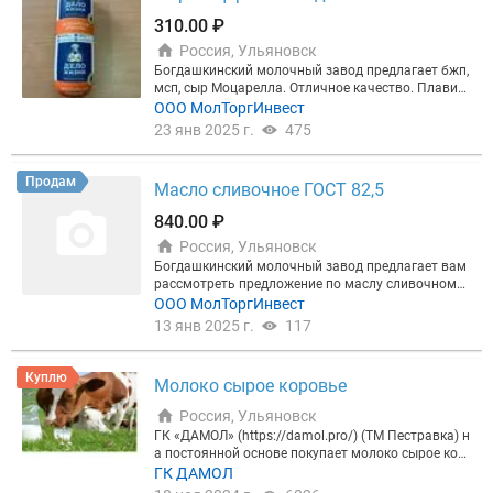
ую точку России транспортной компанией. Надое
310.00 ₽
ло работать с ванючим жиром ? Поставщик пост
Россия, Ульяновск
оянно задерживает поставки? Устали переплачи
вать посредникам? - Звоните......:)
Богдашкинский молочный завод предлагает бжп,
мсп, сыр Моцарелла. Отличное качество. Плавитс
я, тянется, не горит. БЖП 310 руб МСП 350 руб Сы
ООО МолТоргИнвест
р 450 руб Есть доставка. Образцы предоставляе
23 янв 2025 г.
475
м.
Продам
Масло сливочное ГОСТ 82,5
840.00 ₽
Россия, Ульяновск
Богдашкинский молочный завод предлагает вам
рассмотреть предложение по маслу сливочному
ГОСТ 82,5 % монолит 20кг. Чистый состав. Прохо
ООО МолТоргИнвест
дит все проверки. Свежие сроки. Есть доставка св
13 янв 2025 г.
117
оим транспортом. Образцы предоставляем. Цена
840 руб.
Куплю
Молоко сырое коровье
Россия, Ульяновск
ГК «ДАМОЛ» (https://damol.pro/) (ТМ Пестравка) н
а постоянной основе покупает молоко сырое кор
овье в любом объёме (до 200 тн. в сутки). Регион
ГК ДАМОЛ
альный директор по закупкам сырья Верещак Ни