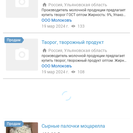
Россия, Ульяновская область
Производитель молочной продукции предлагает
купить творог ГОСТ оптом Жирность: 9%, Упаковк
а: Гофрокороб 5 кг. Доставка осуществляется по
ООО Молоковъ
всей России.
19 мар 2024 г.
133
Продам
Творог, творожный продукт
Россия, Ульяновская область
производитель молочной продукции предлагает
купить творог, творожный продукт оптом. Жирно
сть: 0%, 5%, 9%, Объём производства 50т/мес. жир
ООО Молоковъ
ность любая, Меркурий. Возможна работа под СТ
19 мар 2024 г.
108
М Упаковка: Гофрокороб 5 кг. Доставка осуществ
ляется по всей России.
Продам
Сырные палочки моцарелла