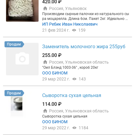
420.00 ₽
Россия, Ульяновск
Производим сырные палочки из натурального сы
ра моцарелла. Длина 6см. Пакет 2кг. Идеально д
ля панировки и жарки. Тянется изумительно. Цен
ИП Ребик Иван Николаевич
а 430 руб
21 фев 2024 г.
159
Продам
Заменитель молочного жира 255руб
255.00 ₽
Россия, Ульяновская область
"Оил Блэнд 1003-36" , короб 20кг
ООО БИНОМ
29 мар 2022 г.
143
Продам
Сыворотка сухая цельная
114.00 ₽
Россия, Ульяновская область
Сыворотка сухая цельная
ООО БИНОМ
29 мар 2022 г.
1184