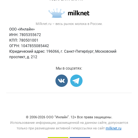
Размещение рекламы
Каталог компаний
Молочная продукция
Публичная оферта
Новости рынка
Вторичное сырье
Контактная информация
Форум
Milknet.ru – весь
рынок молока
в России.
Оборудование
Политика обработки персональных данных
Энциклопедия
ООО «Инлайн»
Прочее
Для СМИ
ИНН: 7805355672
Бренды
КПП: 780501001
Добавить объявление
Блог
ОГРН: 1047855085442
Карта объявлений
Юридический адрес: 196066, г. Санкт-Петербург, Московский
проспект, д. 212
Мы в соцсетях:
© 2006‑2026 ООО “Инлайн”. 12+ Все права защищены.
Использование информации, размещенной на данном сайте, допускается
только при размещении активной гиперссылки на сайт
milknet.ru