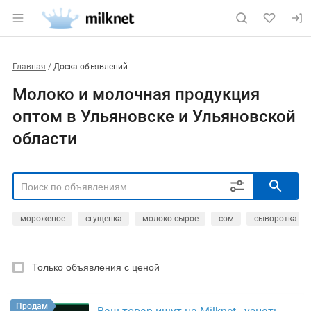
Главная
Доска объявлений
Молоко и молочная продукция
оптом в Ульяновске и Ульяновской
области
мороженое
сгущенка
молоко сырое
сом
сыворотка
РЕГИОН
Выбрать регион
Только объявления с ценой
ТИП СДЕЛКИ
Все
Продам
Куплю
Продам