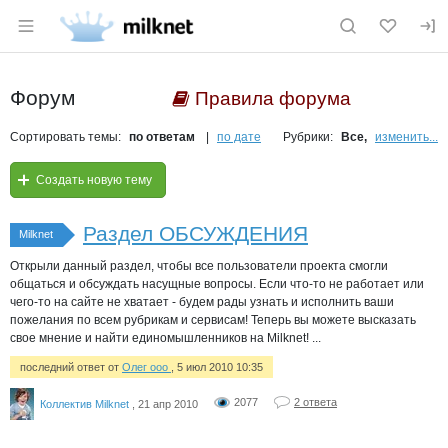
Раздел навигации по сайту milknet.ru
Форум
Правила форума
Сортировать темы:
по ответам
по дате
Рубрики:
Все,
изменить...
Создать новую тему
Раздел ОБСУЖДЕНИЯ
Milknet
Открыли данный раздел, чтобы все пользователи проекта смогли
общаться и обсуждать насущные вопросы. Если что-то не работает или
чего-то на сайте не хватает - будем рады узнать и исполнить ваши
пожелания по всем рубрикам и сервисам! Теперь вы можете высказать
свое мнение и найти единомышленников на Milknet! ...
последний ответ от
Олег ооо
, 5 июл 2010 10:35
2077
2 ответа
Коллектив Milknet
, 21 апр 2010