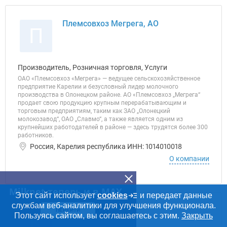
Племсовхоз Мегрега, АО
П
Производитель, Розничная торговля, Услуги
ОАО «Племсовхоз «Мегрега» — ведущее сельскохозяйственное
предприятие Карелии и безусловный лидер молочного
производства в Олонецком районе. АО «Племсовхоз „Мегрега“
продает свою продукцию крупным перерабатывающим и
торговым предприятиям, таким как ЗАО „Олонецкий
молокозавод“, ОАО „Славмо“, а также является одним из
крупнейших работодателей в районе — здесь трудятся более 300
работников.
Россия, Карелия республика ИНН: 1014010018
О компании
Milknet теперь и в MAX
Этот сайт использует
cookies
и передает данные
службам веб-аналитики для улучшения функционала.
Кабош, ООО
ПЕРЕЙТИ
К
Пользуясь сайтом, вы соглашаетесь с этим.
Закрыть