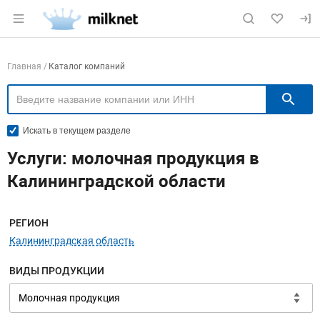
Раздел навигации по сайту milknet.ru
Навигация по компаниям
Главная
Каталог компаний
П
Искать в текущем разделе
Услуги: молочная продукция в
Калининградской области
Меню навигации
РЕГИОН
Калининградская область
ВИДЫ ПРОДУКЦИИ