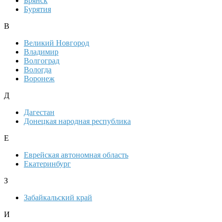
Брянск
Бурятия
В
Великий Новгород
Владимир
Волгоград
Вологда
Воронеж
Д
Дагестан
Донецкая народная республика
Е
Еврейская автономная область
Екатеринбург
З
Забайкальский край
И