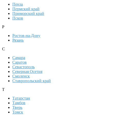
Пенза
Пермский край
Приморский край
Псков
Р
Ростов-на-Дону
Рязань
С
Самара
Саратов
Севастополь
Северная Осетия
Смоленск
Ставропольский край
Т
Татарстан
Тамбов
Тверь
Томск