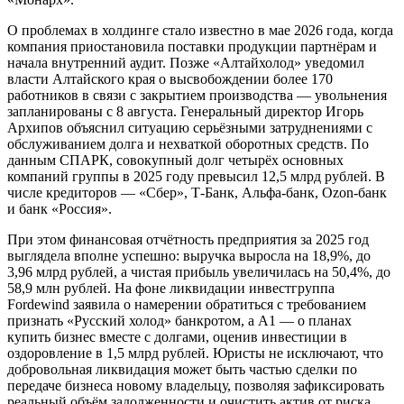
О проблемах в холдинге стало известно в мае 2026 года, когда
компания приостановила поставки продукции партнёрам и
начала внутренний аудит. Позже «Алтайхолод» уведомил
власти Алтайского края о высвобождении более 170
работников в связи с закрытием производства — увольнения
запланированы с 8 августа. Генеральный директор Игорь
Архипов объяснил ситуацию серьёзными затруднениями с
обслуживанием долга и нехваткой оборотных средств. По
данным СПАРК, совокупный долг четырёх основных
компаний группы в 2025 году превысил 12,5 млрд рублей. В
числе кредиторов — «Сбер», Т-Банк, Альфа-банк, Ozon-банк
и банк «Россия».
При этом финансовая отчётность предприятия за 2025 год
выглядела вполне успешно: выручка выросла на 18,9%, до
3,96 млрд рублей, а чистая прибыль увеличилась на 50,4%, до
58,9 млн рублей. На фоне ликвидации инвестгруппа
Fordewind заявила о намерении обратиться с требованием
признать «Русский холод» банкротом, а А1 — о планах
купить бизнес вместе с долгами, оценив инвестиции в
оздоровление в 1,5 млрд рублей. Юристы не исключают, что
добровольная ликвидация может быть частью сделки по
передаче бизнеса новому владельцу, позволяя зафиксировать
реальный объём задолженности и очистить актив от риска