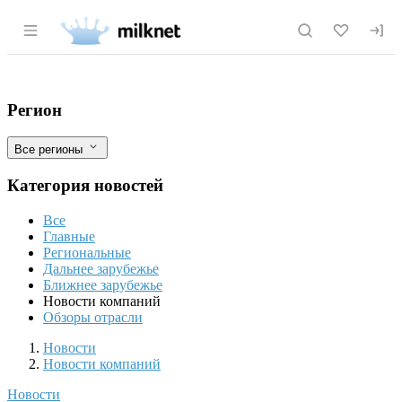
Раздел навигации по сайту milknet.ru
Акционеры «Русского холода» ликвидир
Фильтры
Регион
Все регионы
Категория новостей
Все
Главные
Региональные
Дальнее зарубежье
Ближнее зарубежье
Новости компаний
Обзоры отрасли
Новости
Разделы
Новости
Новости компаний
Новости