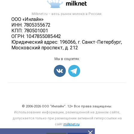
Публичная оферта
Новости рынка
Вторичное сырье
Контактная информация
Форум
Milknet.ru – весь
рынок молока
в России.
Оборудование
Политика обработки персональных данных
ООО «Инлайн»
Энциклопедия
Прочее
ИНН: 7805355672
Для СМИ
Бренды
КПП: 780501001
Добавить объявление
ОГРН: 1047855085442
Блог
Карта объявлений
Юридический адрес: 196066, г. Санкт-Петербург,
Московский проспект, д. 212
Мы в соцсетях:
Счетчики, авторское право, логотипы
© 2006‑2026 ООО “Инлайн”. 12+ Все права защищены.
Использование информации, размещенной на данном сайте,
допускается только при размещении активной гиперссылки на
сайт
milknet.ru