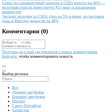
Иллюстрация новости
Спрос на сывороточный протеин в США взлетел на 40% —
молочная отрасль инвестирует $13 млрд в расширение
мощностей
Иллюстрация новости
Экспорт молочки из США упал на 5% в июне, но поставки
сыра в Мексику выросли на 48%
Комментарии (
0
)
Получать на e‑mail уведомления о новых комментариях
Войдите
, чтобы комментировать новость
Выбор региона
Поиск региона
Все
Дальнее зарубежье
Ближнее зарубежье
Москва
Санкт-Петербург
Татарстан