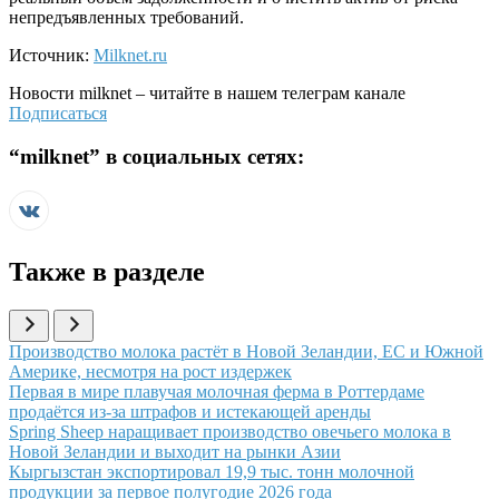
непредъявленных требований.
Источник:
Milknet.ru
Новости
milknet
– читайте в нашем телеграм канале
Подписаться
“
milknet
” в социальных сетях:
Также в разделе
Иллюстрация новости
Производство молока растёт в Новой Зеландии, ЕС и Южной
Америке, несмотря на рост издержек
Иллюстрация новости
Первая в мире плавучая молочная ферма в Роттердаме
продаётся из-за штрафов и истекающей аренды
Иллюстрация новости
Spring Sheep наращивает производство овечьего молока в
Новой Зеландии и выходит на рынки Азии
Иллюстрация новости
Кыргызстан экспортировал 19,9 тыс. тонн молочной
продукции за первое полугодие 2026 года