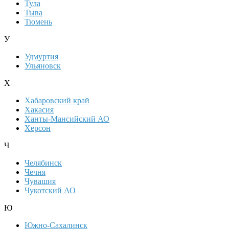
Тула
Тыва
Тюмень
У
Удмуртия
Ульяновск
Х
Хабаровский край
Хакасия
Ханты-Мансийский АО
Херсон
Ч
Челябинск
Чечня
Чувашия
Чукотский АО
Ю
Южно-Сахалинск