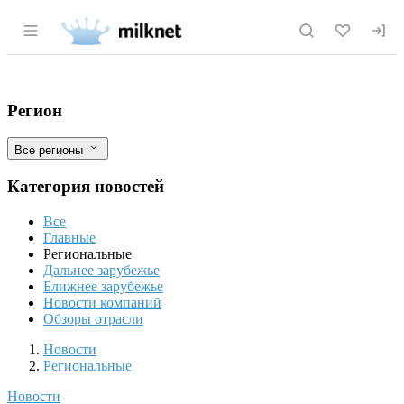
Раздел навигации по сайту milknet.ru
Амурская область и Китай вместе займу
Фильтры
Регион
Все регионы
Категория новостей
Все
Главные
Региональные
Дальнее зарубежье
Ближнее зарубежье
Новости компаний
Обзоры отрасли
Новости
Разделы
Новости
Региональные
Новости