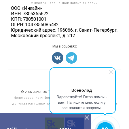
Форум
Milknet.ru – весь
рынок молока
в России.
Оборудование
Политика обработки персональных данных
ООО «Инлайн»
Энциклопедия
Прочее
ИНН: 7805355672
Для СМИ
Бренды
КПП: 780501001
Добавить объявление
ОГРН: 1047855085442
Блог
Карта объявлений
Юридический адрес: 196066, г. Санкт-Петербург,
Московский проспект, д. 212
Мы в соцсетях:
Счетчики, авторское право, логотипы
Всеволод
© 2006‑2026 ООО “Инлайн”. 12+ Все права защищены.
Здравствуйте! Готов помочь
Использование информации, размещенной на данном сайте,
вам. Напишите мне, если у
допускается только при размещении активной гиперссылки на
вас появятся вопросы.
сайт
milknet.ru