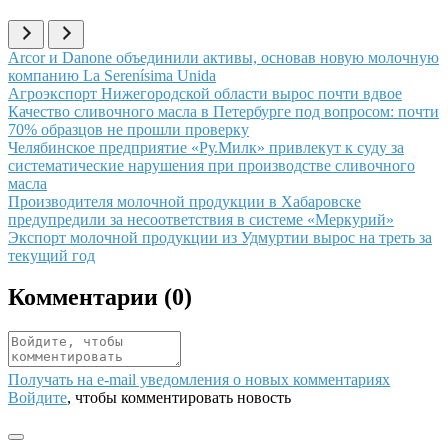
Иллюстрация новости
Arcor и Danone объединили активы, основав новую молочную
компанию La Serenísima Unida
Иллюстрация новости
Агроэкспорт Нижегородской области вырос почти вдвое
Иллюстрация новости
Качество сливочного масла в Петербурге под вопросом: почти
70% образцов не прошли проверку
Иллюстрация новости
Челябинское предприятие «Ру.Милк» привлекут к суду за
систематические нарушения при производстве сливочного
масла
Иллюстрация новости
Производителя молочной продукции в Хабаровске
предупредили за несоответствия в системе «Меркурий»
Иллюстрация новости
Экспорт молочной продукции из Удмуртии вырос на треть за
текущий год
Комментарии (
0
)
Получать на e‑mail уведомления о новых комментариях
Войдите
, чтобы комментировать новость