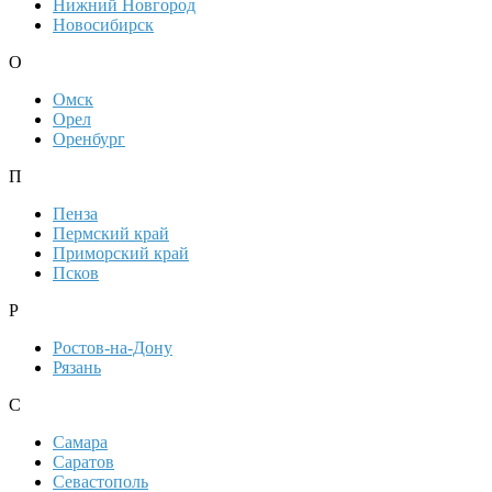
Нижний Новгород
Новосибирск
О
Омск
Орел
Оренбург
П
Пенза
Пермский край
Приморский край
Псков
Р
Ростов-на-Дону
Рязань
С
Самара
Саратов
Севастополь