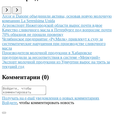
Иллюстрация новости
Arcor и Danone объединили активы, основав новую молочную
компанию La Serenísima Unida
Иллюстрация новости
Агроэкспорт Нижегородской области вырос почти вдвое
Иллюстрация новости
Качество сливочного масла в Петербурге под вопросом: почти
70% образцов не прошли проверку
Иллюстрация новости
Челябинское предприятие «Ру.Милк» привлекут к суду за
систематические нарушения при производстве сливочного
масла
Иллюстрация новости
Производителя молочной продукции в Хабаровске
предупредили за несоответствия в системе «Меркурий»
Иллюстрация новости
Экспорт молочной продукции из Удмуртии вырос на треть за
текущий год
Комментарии (
0
)
Получать на e‑mail уведомления о новых комментариях
Войдите
, чтобы комментировать новость