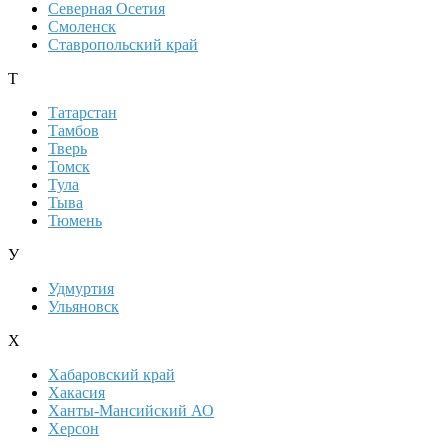
Северная Осетия
Смоленск
Ставропольский край
Т
Татарстан
Тамбов
Тверь
Томск
Тула
Тыва
Тюмень
У
Удмуртия
Ульяновск
Х
Хабаровский край
Хакасия
Ханты-Мансийский АО
Херсон