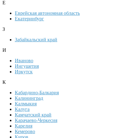
Е
Еврейская автономная область
Екатеринбург
З
Забайкальский край
И
Иваново
Ингушетия
Иркутск
К
Кабардино-Балкария
Калининград
Калмыкия
Калуга
Камчатский край
Карачаево-Черкесия
Карелия
Кемерово
Киров