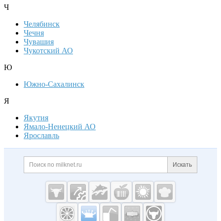
Ч
Челябинск
Чечня
Чувашия
Чукотский АО
Ю
Южно-Сахалинск
Я
Якутия
Ямало-Ненецкий АО
Ярославль
Дополнительная информация
Поиск по сайту и ссылк
Искать
Cсылки на полезные проекты