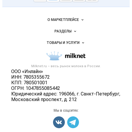
Молочная
промышленность
России на
Важные разделы и контакты
Навигация по сайту
Milknet.ru
О МАРКЕТПЛЕЙСЕ
Новости Milknet.ru
РАЗДЕЛЫ
Услуги и цены
Объявления
ТОВАРЫ И УСЛУГИ
Размещение рекламы
Каталог компаний
Молочная продукция
Публичная оферта
Новости рынка
Вторичное сырье
Контактная информация
Форум
Milknet.ru – весь
рынок молока
в России.
Оборудование
Политика обработки персональных данных
ООО «Инлайн»
Энциклопедия
Прочее
ИНН: 7805355672
Для СМИ
Бренды
КПП: 780501001
Добавить объявление
ОГРН: 1047855085442
Блог
Карта объявлений
Юридический адрес: 196066, г. Санкт-Петербург,
Московский проспект, д. 212
Мы в соцсетях: