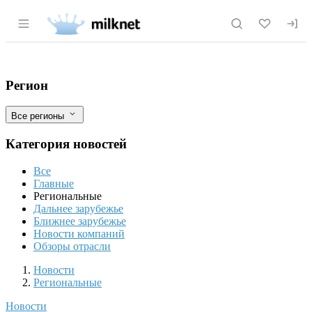
Раздел навигации по сайту milknet.ru
Башкирский производитель отправил п
Фильтры
Регион
Все регионы
Категория новостей
Все
Главные
Региональные
Дальнее зарубежье
Ближнее зарубежье
Новости компаний
Обзоры отрасли
Новости
Разделы
Новости
Региональные
Новости