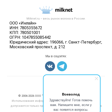
Размещение рекламы
Каталог компаний
Молочная продукция
Публичная оферта
Новости рынка
Вторичное сырье
Контактная информация
Форум
Milknet.ru – весь
рынок молока
в России.
Оборудование
Политика обработки персональных данных
ООО «Инлайн»
Энциклопедия
Прочее
ИНН: 7805355672
Для СМИ
Бренды
КПП: 780501001
Добавить объявление
ОГРН: 1047855085442
Блог
Карта объявлений
Юридический адрес: 196066, г. Санкт-Петербург,
Московский проспект, д. 212
Мы в соцсетях:
Счетчики, авторское право, логотипы
Всеволод
© 2006‑2026 ООО “Инлайн”. 12+ Все права защищены.
Здравствуйте! Готов помочь
Использование информации, размещенной на данном сайте,
вам. Напишите мне, если у
допускается только при размещении активной гиперссылки на
вас появятся вопросы.
сайт
milknet.ru