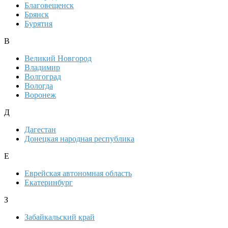
Благовещенск
Брянск
Бурятия
В
Великий Новгород
Владимир
Волгоград
Вологда
Воронеж
Д
Дагестан
Донецкая народная республика
Е
Еврейская автономная область
Екатеринбург
З
Забайкальский край