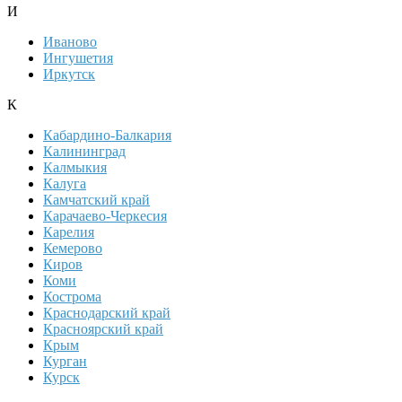
И
Иваново
Ингушетия
Иркутск
К
Кабардино-Балкария
Калининград
Калмыкия
Калуга
Камчатский край
Карачаево-Черкесия
Карелия
Кемерово
Киров
Коми
Кострома
Краснодарский край
Красноярский край
Крым
Курган
Курск