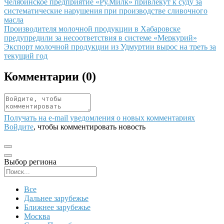
Иллюстрация новости
Челябинское предприятие «Ру.Милк» привлекут к суду за
систематические нарушения при производстве сливочного
масла
Иллюстрация новости
Производителя молочной продукции в Хабаровске
предупредили за несоответствия в системе «Меркурий»
Иллюстрация новости
Экспорт молочной продукции из Удмуртии вырос на треть за
текущий год
Комментарии (
0
)
Получать на e‑mail уведомления о новых комментариях
Войдите
, чтобы комментировать новость
Выбор региона
Поиск региона
Все
Дальнее зарубежье
Ближнее зарубежье
Москва