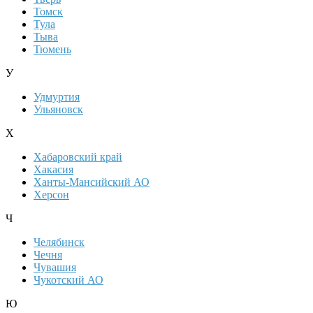
Томск
Тула
Тыва
Тюмень
У
Удмуртия
Ульяновск
Х
Хабаровский край
Хакасия
Ханты-Мансийский АО
Херсон
Ч
Челябинск
Чечня
Чувашия
Чукотский АО
Ю