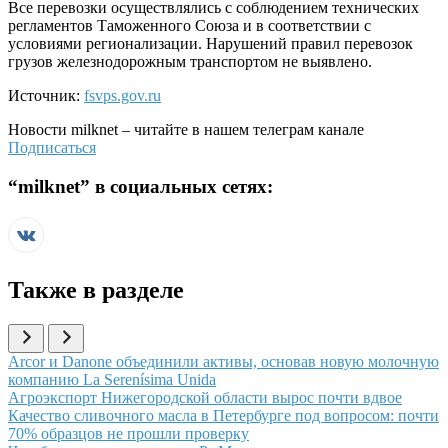
Все перевозки осуществлялись с соблюдением технических
регламентов Таможенного Союза и в соответствии с
условиями регионализации. Нарушений правил перевозок
грузов железнодорожным транспортом не выявлено.
Источник:
fsvps.gov.ru
Новости
milknet
– читайте в нашем телеграм канале
Подписаться
“
milknet
” в социальных сетях:
Также в разделе
Иллюстрация новости
Arcor и Danone объединили активы, основав новую молочную
компанию La Serenísima Unida
Иллюстрация новости
Агроэкспорт Нижегородской области вырос почти вдвое
Иллюстрация новости
Качество сливочного масла в Петербурге под вопросом: почти
70% образцов не прошли проверку