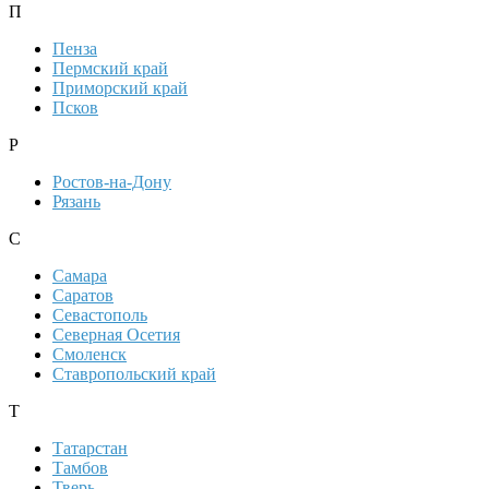
П
Пенза
Пермский край
Приморский край
Псков
Р
Ростов-на-Дону
Рязань
С
Самара
Саратов
Севастополь
Северная Осетия
Смоленск
Ставропольский край
Т
Татарстан
Тамбов
Тверь