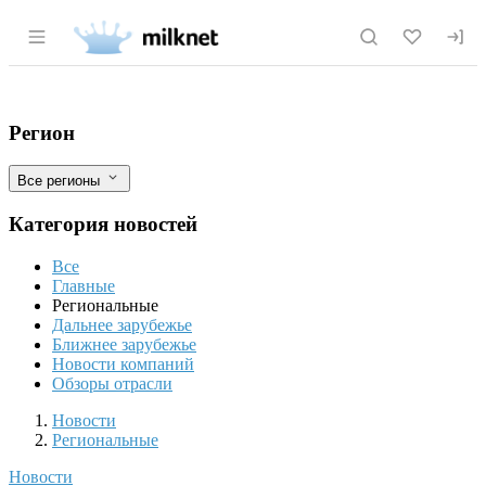
Раздел навигации по сайту milknet.ru
Более 68 тыс. тонн продукции досмотре
Фильтры
Регион
Все регионы
Категория новостей
Все
Главные
Региональные
Дальнее зарубежье
Ближнее зарубежье
Новости компаний
Обзоры отрасли
Новости
Разделы
Новости
Региональные
Новости