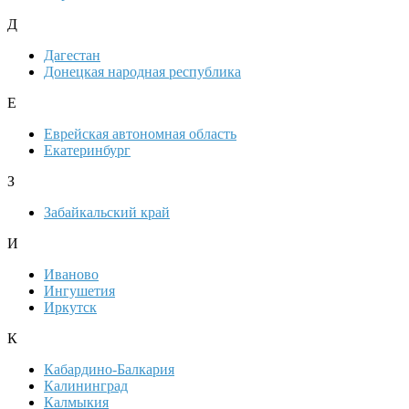
Д
Дагестан
Донецкая народная республика
Е
Еврейская автономная область
Екатеринбург
З
Забайкальский край
И
Иваново
Ингушетия
Иркутск
К
Кабардино-Балкария
Калининград
Калмыкия