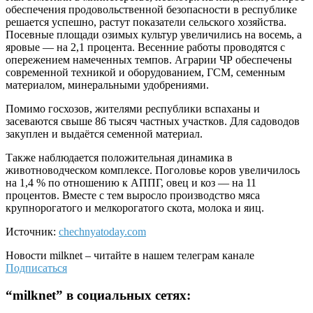
обеспечения продовольственной безопасности в республике
решается успешно, растут показатели сельского хозяйства.
Посевные площади озимых культур увеличились на восемь, а
яровые — на 2,1 процента. Весенние работы проводятся с
опережением намеченных темпов. Аграрии ЧР обеспечены
современной техникой и оборудованием, ГСМ, семенным
материалом, минеральными удобрениями.
Помимо госхозов, жителями республики вспаханы и
засеваются свыше 86 тысяч частных участков. Для садоводов
закуплен и выдаётся семенной материал.
Также наблюдается положительная динамика в
животноводческом комплексе. Поголовье коров увеличилось
на 1,4 % по отношению к АППГ, овец и коз — на 11
процентов. Вместе с тем выросло производство мяса
крупнорогатого и мелкорогатого скота, молока и яиц.
Источник:
chechnyatoday.com
Новости
milknet
– читайте в нашем телеграм канале
Подписаться
“
milknet
” в социальных сетях: