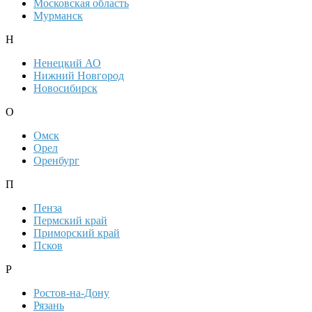
Московская область
Мурманск
Н
Ненецкий АО
Нижний Новгород
Новосибирск
О
Омск
Орел
Оренбург
П
Пенза
Пермский край
Приморский край
Псков
Р
Ростов-на-Дону
Рязань