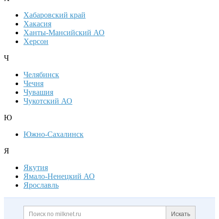
Хабаровский край
Хакасия
Ханты-Мансийский АО
Херсон
Ч
Челябинск
Чечня
Чувашия
Чукотский АО
Ю
Южно-Сахалинск
Я
Якутия
Ямало-Ненецкий АО
Ярославль
Дополнительная информация
Поиск по сайту и ссылк
Искать