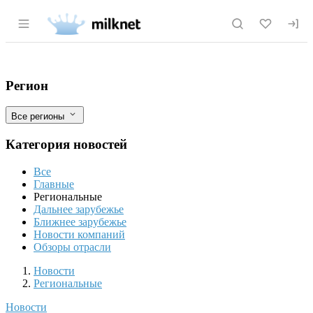
Раздел навигации по сайту milknet.ru
Чеченская республика: Минсельхоз ЧР
Фильтры
Регион
Все регионы
Категория новостей
Все
Главные
Региональные
Дальнее зарубежье
Ближнее зарубежье
Новости компаний
Обзоры отрасли
Новости
Разделы
Новости
Региональные
Новости