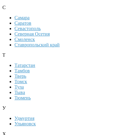
С
Самара
Саратов
Севастополь
Северная Осетия
Смоленск
Ставропольский край
Т
Татарстан
Тамбов
Тверь
Томск
Тула
Тыва
Тюмень
У
Удмуртия
Ульяновск
Х