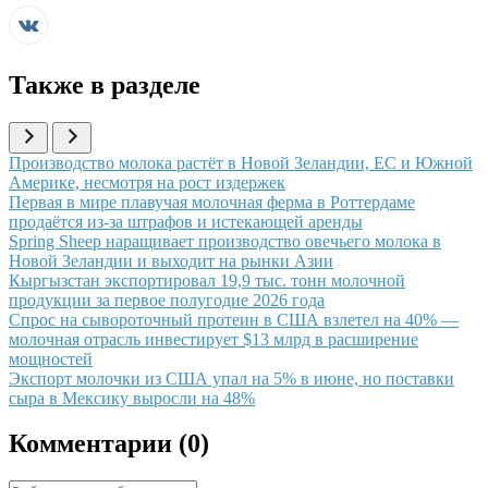
Также в разделе
Иллюстрация новости
Производство молока растёт в Новой Зеландии, ЕС и Южной
Америке, несмотря на рост издержек
Иллюстрация новости
Первая в мире плавучая молочная ферма в Роттердаме
продаётся из-за штрафов и истекающей аренды
Иллюстрация новости
Spring Sheep наращивает производство овечьего молока в
Новой Зеландии и выходит на рынки Азии
Иллюстрация новости
Кыргызстан экспортировал 19,9 тыс. тонн молочной
продукции за первое полугодие 2026 года
Иллюстрация новости
Спрос на сывороточный протеин в США взлетел на 40% —
молочная отрасль инвестирует $13 млрд в расширение
мощностей
Иллюстрация новости
Экспорт молочки из США упал на 5% в июне, но поставки
сыра в Мексику выросли на 48%
Комментарии (
0
)