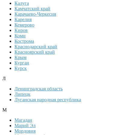
Калуга
Камчатский край
Карачаево-Черкесия
Карелия
Кемерово
Киров
Коми
Кострома
Краснодарский край
Красноярский край
Крым
Курган
Курск
Л
Ленинградская область
Липецк
Луганская народная республика
М
Магадан
Марий Эл
Мордовия