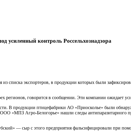
од усиленный контроль Россельхознадзора
ия из списка экспортеров, в продукции которых были зафиксиро
ех регионов, говорится в сообщении. Эти компании ожидает ус
сти. В продукции птицефабрики АО «Приосколье» были обнаруже
т ООО «МПЗ Агро-Белогорье» нашли следы антипаразитарного п
убский» — сыр с этого предприятия фальсифицировали при пом