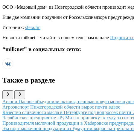
ООО «Медовый дом» из Новгородской области производит мед
Еще две компании получили от Россельхознадзора предупрежд
Источник:
sfera.fm
Новости
milknet
– читайте в нашем телеграм канале
Подписатьс
“
milknet
” в социальных сетях:
Также в разделе
Иллюстрация новости
Arcor и Danone объединили активы, основав новую молочную к
Иллюстрация новости
Агроэкспорт Нижегородской области вырос почти вдвое
Иллюстрация новости
Качество сливочного масла в Петербурге под вопросом: почти
Иллюстрация новости
Челябинское предприятие «Ру.Милк» привлекут к суду за сист
Иллюстрация новости
Производителя молочной продукции в Хабаровске предупредил
Иллюстрация новости
Экспорт молочной продукции из Удмуртии вырос на треть за т