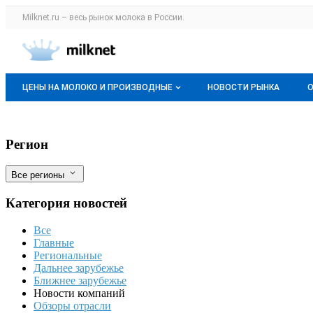
Раздел навигации по сайту milknet.ru
Milknet.ru – весь
рынок молока
в России.
Авторизация и меню пользователя
Навигация по разделам сайта milknet.ru
ЦЕНЫ НА МОЛОКО И ПРОИЗВОДНЫЕ
НОВОСТИ РЫНКА
Оптовые цены
Четыре российские компании-импортера
Фильтры
Регион
О мониторингах
Все регионы
Актуальные мониторинги
Категория новостей
Динамика цен
Все
Отзывы
Главные
Региональные
Дальнее зарубежье
Ближнее зарубежье
Новости компаний
Обзоры отрасли