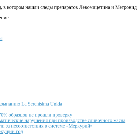
, в котором нашли следы препаратов Левомицетина и Метронид
ение.
я
омпанию La Serenísima Unida
 70% образцов не прошли проверку
ематические нарушения при производстве сливочного масла
и за несоответствия в системе «Меркурий»
екущий год