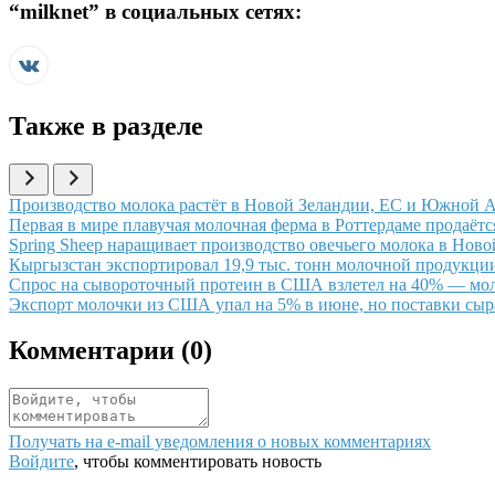
“
milknet
” в социальных сетях:
Также в разделе
Иллюстрация новости
Производство молока растёт в Новой Зеландии, ЕС и Южной А
Иллюстрация новости
Первая в мире плавучая молочная ферма в Роттердаме продаёт
Иллюстрация новости
Spring Sheep наращивает производство овечьего молока в Нов
Иллюстрация новости
Кыргызстан экспортировал 19,9 тыс. тонн молочной продукции
Иллюстрация новости
Спрос на сывороточный протеин в США взлетел на 40% — мол
Иллюстрация новости
Экспорт молочки из США упал на 5% в июне, но поставки сыр
Комментарии (
0
)
Получать на e‑mail уведомления о новых комментариях
Войдите
, чтобы комментировать новость