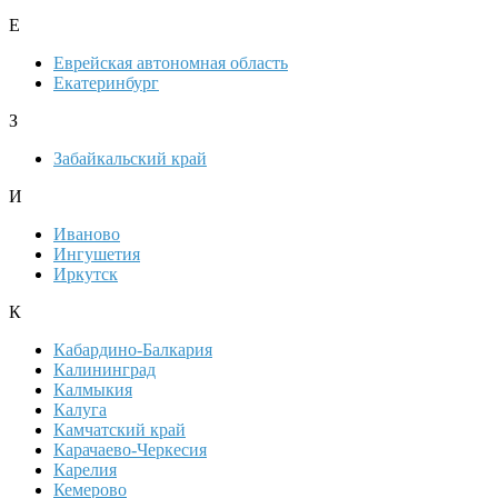
Е
Еврейская автономная область
Екатеринбург
З
Забайкальский край
И
Иваново
Ингушетия
Иркутск
К
Кабардино-Балкария
Калининград
Калмыкия
Калуга
Камчатский край
Карачаево-Черкесия
Карелия
Кемерово