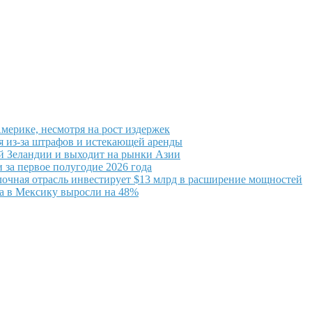
мерике, несмотря на рост издержек
ся из-за штрафов и истекающей аренды
ой Зеландии и выходит на рынки Азии
 за первое полугодие 2026 года
очная отрасль инвестирует $13 млрд в расширение мощностей
а в Мексику выросли на 48%