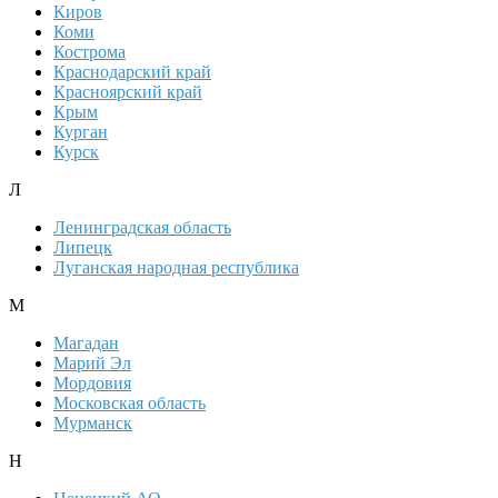
Киров
Коми
Кострома
Краснодарский край
Красноярский край
Крым
Курган
Курск
Л
Ленинградская область
Липецк
Луганская народная республика
М
Магадан
Марий Эл
Мордовия
Московская область
Мурманск
Н