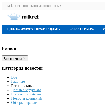
Раздел навигации по сайту milknet.ru
Milknet.ru – весь
рынок молока
в России.
Авторизация и меню пользователя
Навигация по разделам сайта milknet.ru
ЦЕНЫ НА МОЛОКО И ПРОИЗВОДНЫЕ
НОВОСТИ РЫНКА
Оптовые цены
Экспорт рапсового масла из Мордовии в
Фильтры
Регион
О мониторингах
Все регионы
Актуальные мониторинги
Категория новостей
Динамика цен
Все
Отзывы
Главные
Региональные
Дальнее зарубежье
Ближнее зарубежье
Новости компаний
Обзоры отрасли