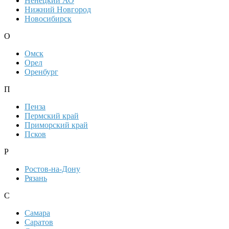
Ненецкий АО
Нижний Новгород
Новосибирск
О
Омск
Орел
Оренбург
П
Пенза
Пермский край
Приморский край
Псков
Р
Ростов-на-Дону
Рязань
С
Самара
Саратов