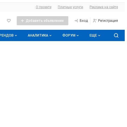
О сайте
О проекте
Платные услуги
Реклама на сайте
Добавить объявление
Вход
Регистрация
БРЕНДОВ
АНАЛИТИКА
ФОРУМ
ЕЩЕ
оге брендов
Прайс-листы
Все темы
Аналитика молочной отрасли
Молочная энциклопедия
Избранные
Подписаться на аналитику
нды
Контакты
С моим участием