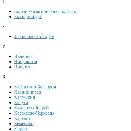
Е
Еврейская автономная область
Екатеринбург
З
Забайкальский край
И
Иваново
Ингушетия
Иркутск
К
Кабардино-Балкария
Калининград
Калмыкия
Калуга
Камчатский край
Карачаево-Черкесия
Карелия
Кемерово
Киров