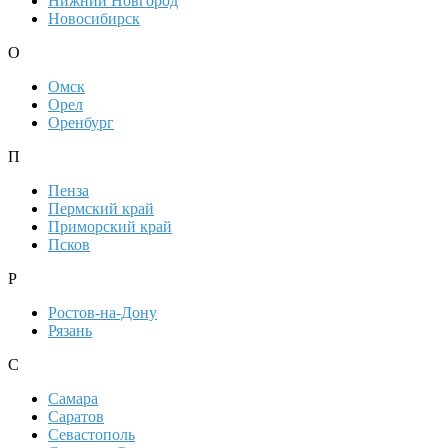
Нижний Новгород
Новосибирск
О
Омск
Орел
Оренбург
П
Пенза
Пермский край
Приморский край
Псков
Р
Ростов-на-Дону
Рязань
С
Самара
Саратов
Севастополь