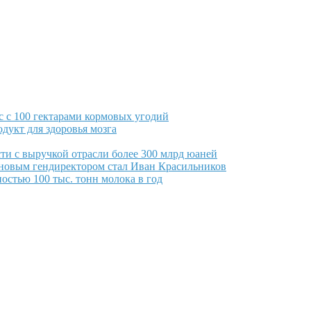
 с 100 гектарами кормовых угодий
дукт для здоровья мозга
и с выручкой отрасли более 300 млрд юаней
 новым гендиректором стал Иван Красильников
остью 100 тыс. тонн молока в год