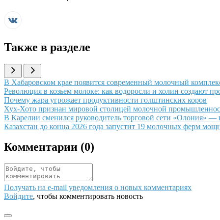
Также в разделе
Иллюстрация новости
В Хабаровском крае появится современный молочный комплекс
Иллюстрация новости
Революция в козьем молоке: как водоросли и холин создают про
Иллюстрация новости
Почему жара угрожает продуктивности голштинских коров
Иллюстрация новости
Хух-Хото признан мировой столицей молочной промышленност
Иллюстрация новости
В Карелии сменился руководитель торговой сети «Олония» —
Иллюстрация новости
Казахстан до конца 2026 года запустит 19 молочных ферм мощн
Комментарии (
0
)
Получать на e‑mail уведомления о новых комментариях
Войдите
, чтобы комментировать новость