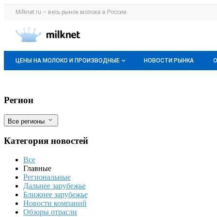
Раздел навигации по сайту milknet.ru
Milknet.ru – весь
рынок молока
в России.
Авторизация и меню пользователя
Навигация по разделам сайта milknet.ru
ЦЕНЫ НА МОЛОКО И ПРОИЗВОДНЫЕ
НОВОСТИ РЫНКА
Оптовые цены
Экспорт рыбы из России вырос на 15% 
Фильтры
Регион
О мониторингах
Все регионы
Актуальные мониторинги
Категория новостей
Динамика цен
Все
Отзывы
Главные
Региональные
Дальнее зарубежье
Ближнее зарубежье
Новости компаний
Обзоры отрасли