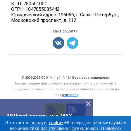
Бренды
КПП: 780501001
Добавить объявление
ОГРН: 1047855085442
Блог
Карта объявлений
Юридический адрес: 196066, г. Санкт-Петербург,
Московский проспект, д. 212
Мы в соцсетях:
Счетчики, авторское право, логотипы
© 2006‑2026 ООО “Инлайн”. 12+ Все права защищены.
Использование информации, размещенной на данном сайте,
допускается только при размещении активной гиперссылки на
сайт
milknet.ru
Milknet теперь и в MAX
Этот сайт использует
cookies
и передает данные службам
веб-аналитики для улучшения функционала. Пользуясь
ПЕРЕЙТИ