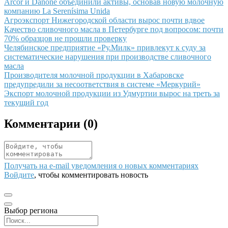
Иллюстрация новости
Arcor и Danone объединили активы, основав новую молочную
компанию La Serenísima Unida
Иллюстрация новости
Агроэкспорт Нижегородской области вырос почти вдвое
Иллюстрация новости
Качество сливочного масла в Петербурге под вопросом: почти
70% образцов не прошли проверку
Иллюстрация новости
Челябинское предприятие «Ру.Милк» привлекут к суду за
систематические нарушения при производстве сливочного
масла
Иллюстрация новости
Производителя молочной продукции в Хабаровске
предупредили за несоответствия в системе «Меркурий»
Иллюстрация новости
Экспорт молочной продукции из Удмуртии вырос на треть за
текущий год
Комментарии (
0
)
Получать на e‑mail уведомления о новых комментариях
Войдите
, чтобы комментировать новость
Выбор региона
Поиск региона