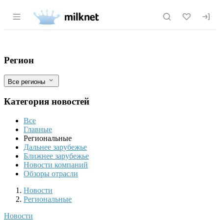
Раздел навигации по сайту milknet.ru
Экспорт сои из Амурской области снизил
Фильтры
Регион
Все регионы
Категория новостей
Все
Главные
Региональные
Дальнее зарубежье
Ближнее зарубежье
Новости компаний
Обзоры отрасли
Новости
Разделы
Новости
Региональные
Новости