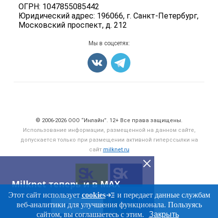
ОГРН: 1047855085442
Блог
Карта объявлений
Юридический адрес: 196066, г. Санкт-Петербург,
Московский проспект, д. 212
Мы в соцсетях:
Счетчики, авторское право, логотипы
© 2006‑2026 ООО “Инлайн”. 12+ Все права защищены.
Использование информации, размещенной на данном сайте,
допускается только при размещении активной гиперссылки на
сайт
milknet.ru
Milknet теперь и в MAX
Этот сайт использует
cookies
и передает данные службам
веб-аналитики для улучшения функционала. Пользуясь
ПЕРЕЙТИ
сайтом, вы соглашаетесь с этим.
Закрыть