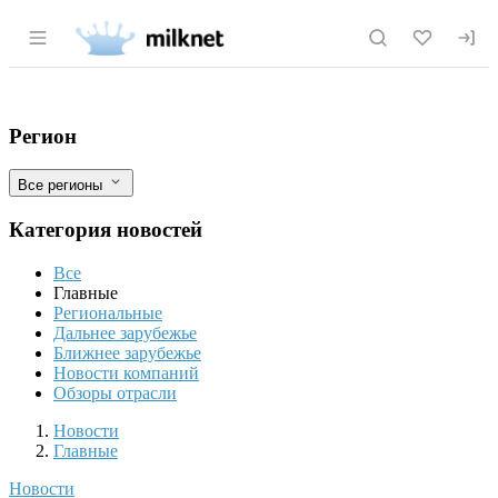
Раздел навигации по сайту milknet.ru
Госдума приняла законопроект о госре
Фильтры
Регион
Все регионы
Категория новостей
Все
Главные
Региональные
Дальнее зарубежье
Ближнее зарубежье
Новости компаний
Обзоры отрасли
Новости
Разделы
Новости
Главные
Новости