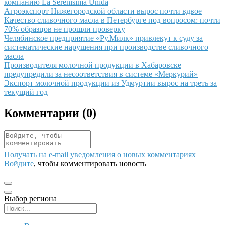
компанию La Serenísima Unida
Иллюстрация новости
Агроэкспорт Нижегородской области вырос почти вдвое
Иллюстрация новости
Качество сливочного масла в Петербурге под вопросом: почти
70% образцов не прошли проверку
Иллюстрация новости
Челябинское предприятие «Ру.Милк» привлекут к суду за
систематические нарушения при производстве сливочного
масла
Иллюстрация новости
Производителя молочной продукции в Хабаровске
предупредили за несоответствия в системе «Меркурий»
Иллюстрация новости
Экспорт молочной продукции из Удмуртии вырос на треть за
текущий год
Комментарии (
0
)
Получать на e‑mail уведомления о новых комментариях
Войдите
, чтобы комментировать новость
Выбор региона
Поиск региона