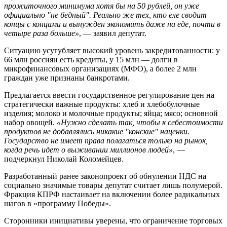
прожиточного минимума хотя бы на 50 рублей, он уже
официально "не бедный". Реально же тех, кто еле сводит
концы с концами и вынужден экономить даже на еде, почти в
четыре раза больше»
, — заявил депутат.
Ситуацию усугубляет высокий уровень закредитованности: у
66 млн россиян есть кредиты, у 15 млн — долги в
микрофинансовых организациях (МФО), а более 2 млн
граждан уже признаны банкротами.
Предлагается ввести государственное регулирование цен на
стратегически важные продукты: хлеб и хлебобулочные
изделия; молоко и молочные продукты; яйца; мясо; основной
набор овощей.
«Нужно сделать так, чтобы к себестоимости
продуктов не добавлялись никакие "конские" наценки.
Государство не имеет права полагаться только на рынок,
когда речь идет о выживании миллионов людей»
, —
подчеркнул Николай Коломейцев.
Разработанный ранее законопроект об обнулении НДС на
социально значимые товары депутат считает лишь полумерой.
Фракция КПРФ настаивает на включении более радикальных
шагов в «программу Победы».
Сторонники инициативы уверены, что ограничение торговых