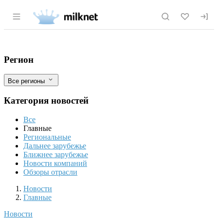
Раздел навигации по сайту milknet.ru
Государственное регулирование цен на
Фильтры
Регион
Все регионы
Категория новостей
Все
Главные
Региональные
Дальнее зарубежье
Ближнее зарубежье
Новости компаний
Обзоры отрасли
Новости
Разделы
Новости
Главные
Новости