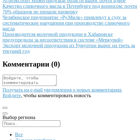
Иллюстрация новости
Агроэкспорт Нижегородской области вырос почти вдвое
Иллюстрация новости
Качество сливочного масла в Петербурге под вопросом: почти
70% образцов не прошли проверку
Иллюстрация новости
Челябинское предприятие «Ру.Милк» привлекут к суду за
систематические нарушения при производстве сливочного
масла
Иллюстрация новости
Производителя молочной продукции в Хабаровске
предупредили за несоответствия в системе «Меркурий»
Иллюстрация новости
Экспорт молочной продукции из Удмуртии вырос на треть за
текущий год
Комментарии (
0
)
Получать на e‑mail уведомления о новых комментариях
Войдите
, чтобы комментировать новость
Выбор региона
Поиск региона
Все