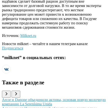
надбавок сделает базовый рацион доступным вне
зависимости от долговой нагрузки. В то же время эксперты
рынка традиционно предостерегают, что жесткое
регулирование цен может привести к возникновению
дефицита товаров или снижению их качества. В Госдуме
намерены продолжать системную работу по поиску
механизмов сдерживания стоимости жизни.
Источник:
Milknet.ru
Новости
milknet
– читайте в нашем телеграм канале
Подписаться
“
milknet
” в социальных сетях:
Также в разделе
Иллюстрация новости
Arcor и Danone объединили активы, основав новую молочную
компанию La Serenísima Unida