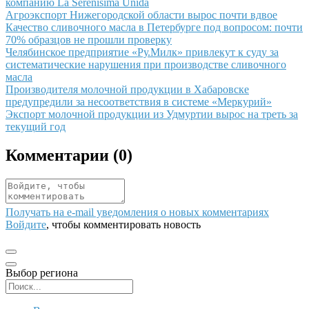
компанию La Serenísima Unida
Иллюстрация новости
Агроэкспорт Нижегородской области вырос почти вдвое
Иллюстрация новости
Качество сливочного масла в Петербурге под вопросом: почти
70% образцов не прошли проверку
Иллюстрация новости
Челябинское предприятие «Ру.Милк» привлекут к суду за
систематические нарушения при производстве сливочного
масла
Иллюстрация новости
Производителя молочной продукции в Хабаровске
предупредили за несоответствия в системе «Меркурий»
Иллюстрация новости
Экспорт молочной продукции из Удмуртии вырос на треть за
текущий год
Комментарии (
0
)
Получать на e‑mail уведомления о новых комментариях
Войдите
, чтобы комментировать новость
Выбор региона
Поиск региона