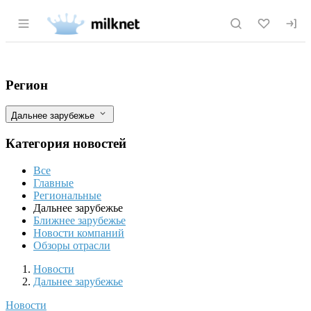
Раздел навигации по сайту milknet.ru
Канада нарастит инвестиции в произво
Фильтры
Регион
Дальнее зарубежье
Категория новостей
Все
Главные
Региональные
Дальнее зарубежье
Ближнее зарубежье
Новости компаний
Обзоры отрасли
Новости
Разделы
Новости
Дальнее зарубежье
Новости