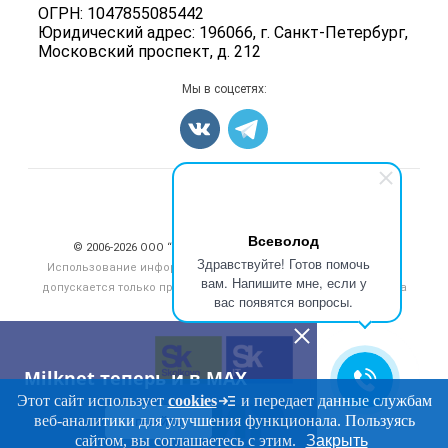
ОГРН: 1047855085442
Блог
Карта объявлений
Юридический адрес: 196066, г. Санкт-Петербург,
Московский проспект, д. 212
Мы в соцсетях:
Счетчики, авторское право, логотипы
Всеволод
© 2006‑2026 ООО “Инлайн”. 12+ Все права защищены.
Здравствуйте! Готов помочь
Использование информации, размещенной на данном сайте,
вам. Напишите мне, если у
допускается только при размещении активной гиперссылки на
вас появятся вопросы.
сайт
milknet.ru
Milknet теперь и в MAX
Этот сайт использует
cookies
и передает данные службам
веб-аналитики для улучшения функционала. Пользуясь
ПЕРЕЙТИ
сайтом, вы соглашаетесь с этим.
Закрыть