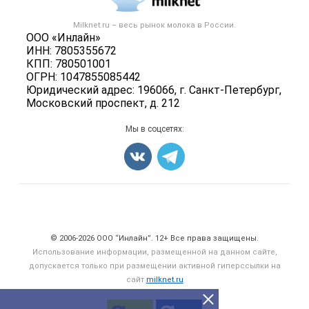
Новости рынка
Вторичное сырье
Контактная информация
Форум
Milknet.ru – весь
рынок молока
в России.
Оборудование
Политика обработки персональных данных
ООО «Инлайн»
Энциклопедия
Прочее
ИНН: 7805355672
Для СМИ
Бренды
КПП: 780501001
Добавить объявление
ОГРН: 1047855085442
Блог
Карта объявлений
Юридический адрес: 196066, г. Санкт-Петербург,
Московский проспект, д. 212
Мы в соцсетях:
Счетчики, авторское право, логотипы
© 2006‑2026 ООО “Инлайн”. 12+ Все права защищены.
Использование информации, размещенной на данном сайте,
допускается только при размещении активной гиперссылки на
сайт
milknet.ru