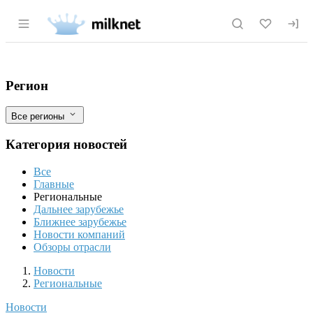
Раздел навигации по сайту milknet.ru
Кемеровская область: в Прокопьевско
Фильтры
Регион
Все регионы
Категория новостей
Все
Главные
Региональные
Дальнее зарубежье
Ближнее зарубежье
Новости компаний
Обзоры отрасли
Новости
Разделы
Новости
Региональные
Новости