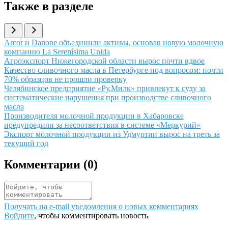
Также в разделе
Иллюстрация новости
Arcor и Danone объединили активы, основав новую молочную
компанию La Serenísima Unida
Иллюстрация новости
Агроэкспорт Нижегородской области вырос почти вдвое
Иллюстрация новости
Качество сливочного масла в Петербурге под вопросом: почти
70% образцов не прошли проверку
Иллюстрация новости
Челябинское предприятие «Ру.Милк» привлекут к суду за
систематические нарушения при производстве сливочного
масла
Иллюстрация новости
Производителя молочной продукции в Хабаровске
предупредили за несоответствия в системе «Меркурий»
Иллюстрация новости
Экспорт молочной продукции из Удмуртии вырос на треть за
текущий год
Комментарии (
0
)
Получать на e‑mail уведомления о новых комментариях
Войдите
, чтобы комментировать новость