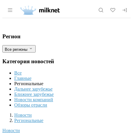
Раздел навигации по сайту milknet.ru
Китай оценивает возможности пищепро
Фильтры
Регион
Все регионы
Категория новостей
Все
Главные
Региональные
Дальнее зарубежье
Ближнее зарубежье
Новости компаний
Обзоры отрасли
Новости
Разделы
Новости
Региональные
Новости