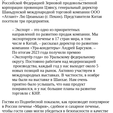
Российской Федерацией Зерновой продовольственной
корпорации провинции Цзянсу, генеральный директор
Шаньдунской международной торговой компании ООО
«Атлант» Лю Цюаньхао (г. Пекин). Представители Китая
посетили три предприятия.
– Экспорт – это одно из приоритетных
направлений по развитию продаж компании. Мы
экспортируем печенье в 17 стран мира, в том
числе в Китай, – рассказал директор по развитию
компании «Ура-кондитеры» Андрей Барсуков. –
По итогам 2023 года получили премию
«Экспортёр года» по Уральскому федеральному
округу. Постоянно работаем над модернизацией
производства, каждый год у нас выходит около 5
новых позиций на рынок. Активно участвуем в
международных выставках. В частности, в ноябре
мы были на выставке в Шанхае. Нам очень
приятно было услышать, что наш продукт
понравился, и у нас большие планы на развитие
торговли с КНР.
Гостям из Поднебесной показали, как производят популярное
в России печенье «Мария», сдобное и сахарное печенье,
чтобы гости сами могли убедиться в безопасности и качестве