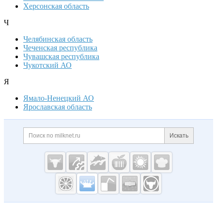
Херсонская область
Ч
Челябинская область
Чеченская республика
Чувашская республика
Чукотский АО
Я
Ямало-Ненецкий АО
Ярославская область
Дополнительная информация
Поиск по сайту и ссылк
Искать
Cсылки на полезные проекты
Молочная
промышленность
России на