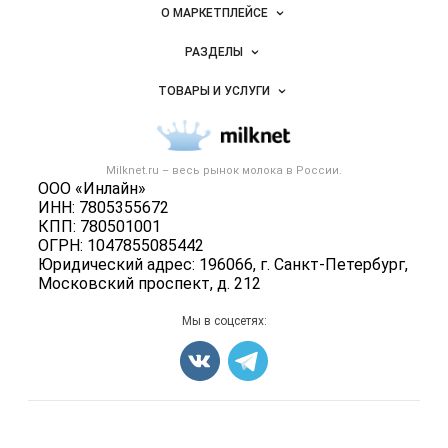
Важные разделы и контакты
Навигация по сайту
Milknet.ru
О МАРКЕТПЛЕЙСЕ
Новости Milknet.ru
РАЗДЕЛЫ
Услуги и цены
Объявления
ТОВАРЫ И УСЛУГИ
Размещение рекламы
Каталог компаний
Молочная продукция
Публичная оферта
Новости рынка
Вторичное сырье
Контактная информация
Форум
Milknet.ru – весь
рынок молока
в России.
Оборудование
Политика обработки персональных данных
ООО «Инлайн»
Энциклопедия
Прочее
ИНН: 7805355672
Для СМИ
Бренды
КПП: 780501001
Добавить объявление
ОГРН: 1047855085442
Блог
Карта объявлений
Юридический адрес: 196066, г. Санкт-Петербург,
Московский проспект, д. 212
Мы в соцсетях:
Счетчики, авторское право, логотипы