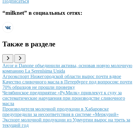
Подписаться
“
milknet
” в социальных сетях:
Также в разделе
Иллюстрация новости
Arcor и Danone объединили активы, основав новую молочную
компанию La Serenísima Unida
Иллюстрация новости
Агроэкспорт Нижегородской области вырос почти вдвое
Иллюстрация новости
Качество сливочного масла в Петербурге под вопросом: почти
70% образцов не прошли проверку
Иллюстрация новости
Челябинское предприятие «Ру.Милк» привлекут к суду за
систематические нарушения при производстве сливочного
масла
Иллюстрация новости
Производителя молочной продукции в Хабаровске
предупредили за несоответствия в системе «Меркурий»
Иллюстрация новости
Экспорт молочной продукции из Удмуртии вырос на треть за
текущий год