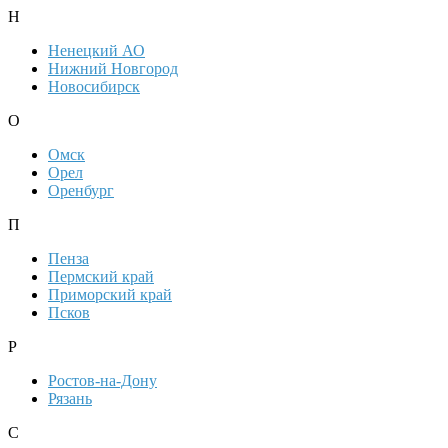
Н
Ненецкий АО
Нижний Новгород
Новосибирск
О
Омск
Орел
Оренбург
П
Пенза
Пермский край
Приморский край
Псков
Р
Ростов-на-Дону
Рязань
С