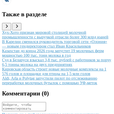
Также в разделе
Иллюстрация новости
Хух-Хото признан мировой столицей молочной
промышленности с выручкой отрасли более 300 млрд юаней
Иллюстрация новости
В Карелии сменился руководитель торговой сети «Олония»
— новым гендиректором стал Иван Красильников
Иллюстрация новости
Казахстан до конца 2026 года запустит 19 молочных ферм
мощностью 100 тыс. тонн молока в год
Иллюстрация новости
Суд в Беларуси взыскал 3,8 тыс. рублей с работников за порчу
6,5 тонны молока на двух предприятиях
Иллюстрация новости
Кировская область строит новые молочные комплексы на 1
576 голов и площадки для птицы на 1,5 млн голов
Иллюстрация новости
Aldi, Arla и Polytag запустили пилот по отслеживанию
переработки молочных бутылок с помощью УФ-меток
Комментарии (
0
)