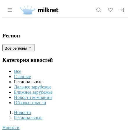
Раздел навигации по сайту milknet.ru
Ненецкий АО: Сегодня стартовала кам
Фильтры
Регион
Все регионы
Категория новостей
Все
Главные
Региональные
Дальнее зарубежье
Ближнее зарубежье
Новости компаний
Обзоры отрасли
Новости
Разделы
Новости
Региональные
Новости