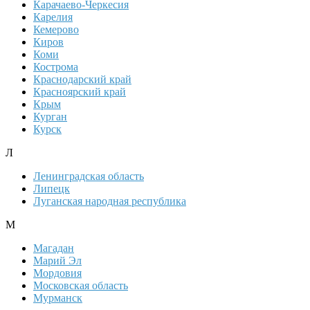
Карачаево-Черкесия
Карелия
Кемерово
Киров
Коми
Кострома
Краснодарский край
Красноярский край
Крым
Курган
Курск
Л
Ленинградская область
Липецк
Луганская народная республика
М
Магадан
Марий Эл
Мордовия
Московская область
Мурманск