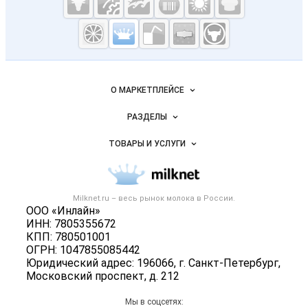
Молочная
промышленность
России на
Важные разделы и контакты
Навигация по сайту
Milknet.ru
О МАРКЕТПЛЕЙСЕ
Новости Milknet.ru
РАЗДЕЛЫ
Услуги и цены
Объявления
ТОВАРЫ И УСЛУГИ
Размещение рекламы
Каталог компаний
Молочная продукция
Публичная оферта
Новости рынка
Вторичное сырье
Контактная информация
Форум
Milknet.ru – весь
рынок молока
в России.
Оборудование
Политика обработки персональных данных
ООО «Инлайн»
Энциклопедия
Прочее
ИНН: 7805355672
Для СМИ
Бренды
КПП: 780501001
Добавить объявление
ОГРН: 1047855085442
Блог
Карта объявлений
Юридический адрес: 196066, г. Санкт-Петербург,
Московский проспект, д. 212
Мы в соцсетях: