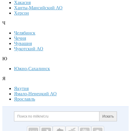
Хакасия
Ханты-Мансийский АО
Херсон
Ч
Челябинск
Чечня
Чувашия
Чукотский АО
Ю
Южно-Сахалинск
Я
Якутия
Ямало-Ненецкий АО
Ярославль
Дополнительная информация
Поиск по сайту и ссылк
Искать
Cсылки на полезные проекты