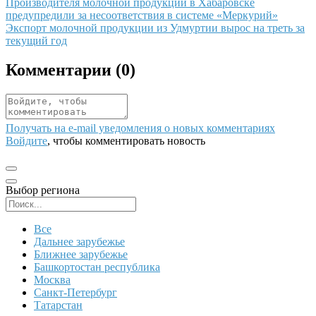
Иллюстрация новости
Производителя молочной продукции в Хабаровске
предупредили за несоответствия в системе «Меркурий»
Иллюстрация новости
Экспорт молочной продукции из Удмуртии вырос на треть за
текущий год
Комментарии (
0
)
Получать на e‑mail уведомления о новых комментариях
Войдите
, чтобы комментировать новость
Выбор региона
Поиск региона
Все
Дальнее зарубежье
Ближнее зарубежье
Башкортостан республика
Москва
Санкт-Петербург
Татарстан