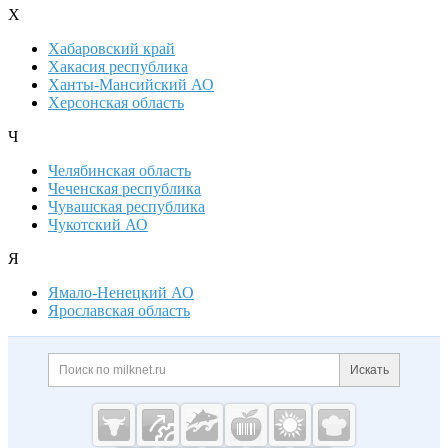
Х
Хабаровский край
Хакасия республика
Ханты-Мансийский АО
Херсонская область
Ч
Челябинская область
Чеченская республика
Чувашская республика
Чукотский АО
Я
Ямало-Ненецкий АО
Ярославская область
Дополнительная информация
Поиск по сайту и ссылк
Искать
Cсылки на полезные проекты