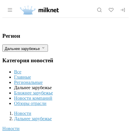
Раздел навигации по сайту milknet.ru
Новый экологичный дизайн для шокола
Фильтры
Регион
Дальнее зарубежье
Категория новостей
Все
Главные
Региональные
Дальнее зарубежье
Ближнее зарубежье
Новости компаний
Обзоры отрасли
Новости
Разделы
Новости
Дальнее зарубежье
Новости