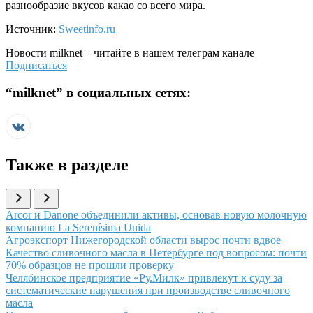
разнообразие вкусов какао со всего мира.
Источник:
Sweetinfo.ru
Новости
milknet
– читайте в нашем телеграм канале
Подписаться
“
milknet
” в социальных сетях:
Также в разделе
Иллюстрация новости
Arcor и Danone объединили активы, основав новую молочную
компанию La Serenísima Unida
Иллюстрация новости
Агроэкспорт Нижегородской области вырос почти вдвое
Иллюстрация новости
Качество сливочного масла в Петербурге под вопросом: почти
70% образцов не прошли проверку
Иллюстрация новости
Челябинское предприятие «Ру.Милк» привлекут к суду за
систематические нарушения при производстве сливочного
масла