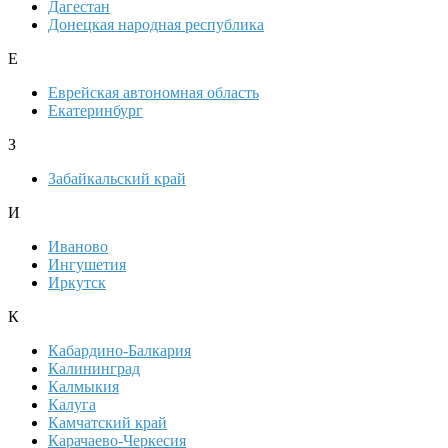
Дагестан
Донецкая народная республика
Е
Еврейская автономная область
Екатеринбург
З
Забайкальский край
И
Иваново
Ингушетия
Иркутск
К
Кабардино-Балкария
Калининград
Калмыкия
Калуга
Камчатский край
Карачаево-Черкесия