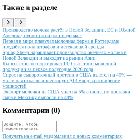
Также в разделе
Иллюстрация новости
Производство молока растёт в Новой Зеландии, ЕС и Южной
Америке, несмотря на рост издержек
Иллюстрация новости
Первая в мире плавучая молочная ферма в Роттердаме
продаётся из-за штрафов и истекающей аренды
Иллюстрация новости
Spring Sheep наращивает производство овечьего молока в
Новой Зеландии и выходит на рынки Азии
Иллюстрация новости
Кыргызстан экспортировал 19,9 тыс. тонн молочной
продукции за первое полугодие 2026 года
Иллюстрация новости
Спрос на сывороточный протеин в США взлетел на 40% —
молочная отрасль инвестирует $13 млрд в расширение
мощностей
Иллюстрация новости
Экспорт молочки из США упал на 5% в июне, но поставки
сыра в Мексику выросли на 48%
Комментарии (
0
)
Получать на e‑mail уведомления о новых комментариях