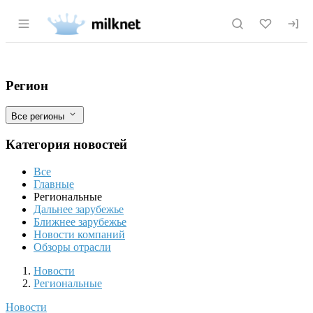
Раздел навигации по сайту milknet.ru
Перевозка сельскохозяйственной птицы
Фильтры
Регион
Все регионы
Категория новостей
Все
Главные
Региональные
Дальнее зарубежье
Ближнее зарубежье
Новости компаний
Обзоры отрасли
Новости
Разделы
Новости
Региональные
Новости