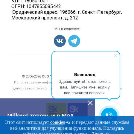
КПП: 780501001
Добавить объявление
ОГРН: 1047855085442
Блог
Карта объявлений
Юридический адрес: 196066, г. Санкт-Петербург,
Московский проспект, д. 212
Мы в соцсетях:
Счетчики, авторское право, логотипы
Всеволод
© 2006‑2026 ООО “Инлайн”. 12+ Все права защищены.
Здравствуйте! Готов помочь
Использование информации, размещенной на данном сайте,
вам. Напишите мне, если у
допускается только при размещении активной гиперссылки на
вас появятся вопросы.
сайт
milknet.ru
Milknet теперь и в MAX
Этот сайт использует
cookies
и передает данные службам
веб-аналитики для улучшения функционала. Пользуясь
ПЕРЕЙТИ