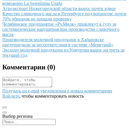
компанию La Serenísima Unida
Иллюстрация новости
Агроэкспорт Нижегородской области вырос почти вдвое
Иллюстрация новости
Качество сливочного масла в Петербурге под вопросом: почти
70% образцов не прошли проверку
Иллюстрация новости
Челябинское предприятие «Ру.Милк» привлекут к суду за
систематические нарушения при производстве сливочного
масла
Иллюстрация новости
Производителя молочной продукции в Хабаровске
предупредили за несоответствия в системе «Меркурий»
Иллюстрация новости
Экспорт молочной продукции из Удмуртии вырос на треть за
текущий год
Комментарии (
0
)
Получать на e‑mail уведомления о новых комментариях
Войдите
, чтобы комментировать новость
Выбор региона
Поиск региона