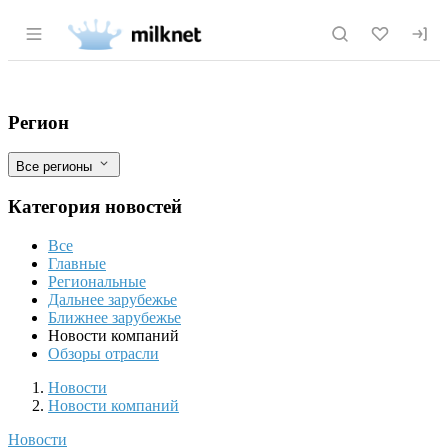
Раздел навигации по сайту milknet.ru
Племенное хозяйство "Мегрега" станет
Фильтры
Регион
Все регионы
Категория новостей
Все
Главные
Региональные
Дальнее зарубежье
Ближнее зарубежье
Новости компаний
Обзоры отрасли
Новости
Разделы
Новости
Новости компаний
Новости