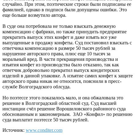
случайно. При этом, поэтические строки были подписаны ее
фамилией, однако в подписи были допущены ошибки. Это
еще больше возмутило автора.
В суде она потребовала не только взыскать денежную
компенсацию с фабрики, но также принудить предприятие
прекратить выпуск этих конфет и даже изъять все уже
выпущенные в продажу конфеты. Суд постановил взыскать с
ответчика компенсацию в размере 50 тысяч рублей за
нарушение авторского права, плюс еще 10 тысяч за
моральный вред. В части прекращения производства и
изъятия конфет из производства было отказано, так как
ответчик добровольно прекратил выпуск кондитерских
изделий в данной упаковке. А изъятие самих конфет к защите
авторского права никак не относится, пояснили в пресс-
службе Волгоградского облсуда.
Но поэтессе этого показалось мало, и она обжаловала это
решение в Волгоградский областной суд. Суд высшей
инстанции счёл решение Ворошиловского районного суда
обоснованным и закономерным. ЗАО «Конфил» по решению
суда выплатит поэтессе 50 тысяч рублей.
Источник:
www.conditer.com