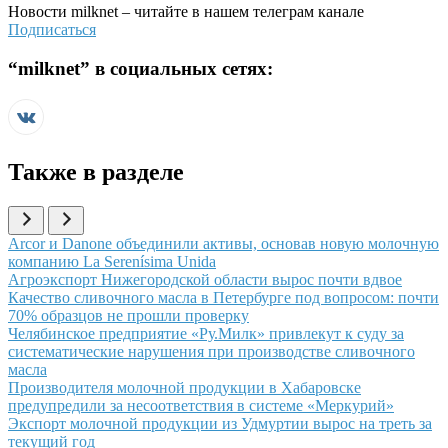
Новости
milknet
– читайте в нашем телеграм канале
Подписаться
“
milknet
” в социальных сетях:
Также в разделе
Иллюстрация новости
Arcor и Danone объединили активы, основав новую молочную
компанию La Serenísima Unida
Иллюстрация новости
Агроэкспорт Нижегородской области вырос почти вдвое
Иллюстрация новости
Качество сливочного масла в Петербурге под вопросом: почти
70% образцов не прошли проверку
Иллюстрация новости
Челябинское предприятие «Ру.Милк» привлекут к суду за
систематические нарушения при производстве сливочного
масла
Иллюстрация новости
Производителя молочной продукции в Хабаровске
предупредили за несоответствия в системе «Меркурий»
Иллюстрация новости
Экспорт молочной продукции из Удмуртии вырос на треть за
текущий год