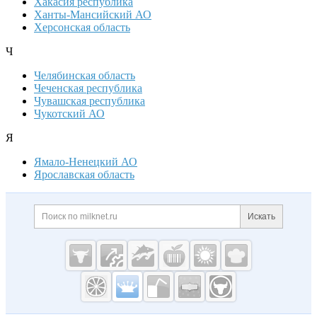
Хакасия республика
Ханты-Мансийский АО
Херсонская область
Ч
Челябинская область
Чеченская республика
Чувашская республика
Чукотский АО
Я
Ямало-Ненецкий АО
Ярославская область
Дополнительная информация
Поиск по сайту и ссылк
Искать
Cсылки на полезные проекты
Молочная