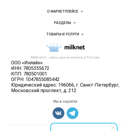
промышленность
России на
Важные разделы и контакты
Навигация по сайту
Milknet.ru
О МАРКЕТПЛЕЙСЕ
Новости Milknet.ru
РАЗДЕЛЫ
Услуги и цены
Объявления
ТОВАРЫ И УСЛУГИ
Размещение рекламы
Каталог компаний
Молочная продукция
Публичная оферта
Новости рынка
Вторичное сырье
Контактная информация
Форум
Milknet.ru – весь
рынок молока
в России.
Оборудование
Политика обработки персональных данных
ООО «Инлайн»
Энциклопедия
Прочее
ИНН: 7805355672
Для СМИ
Бренды
КПП: 780501001
Добавить объявление
ОГРН: 1047855085442
Блог
Карта объявлений
Юридический адрес: 196066, г. Санкт-Петербург,
Московский проспект, д. 212
Мы в соцсетях: