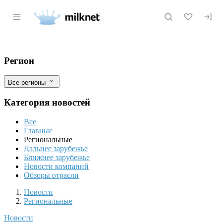
Раздел навигации по сайту milknet.ru
Поэтесса отсудила у «Конфила» 50 тыся
Фильтры
Регион
Все регионы
Категория новостей
Все
Главные
Региональные
Дальнее зарубежье
Ближнее зарубежье
Новости компаний
Обзоры отрасли
Новости
Разделы
Новости
Региональные
Новости