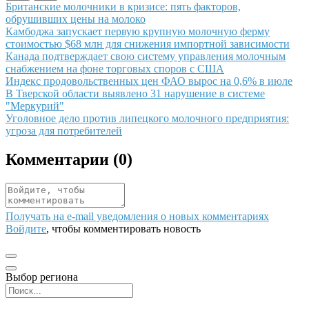
Иллюстрация новости
Британские молочники в кризисе: пять факторов,
обрушивших цены на молоко
Иллюстрация новости
Камбоджа запускает первую крупную молочную ферму
стоимостью $68 млн для снижения импортной зависимости
Иллюстрация новости
Канада подтверждает свою систему управления молочным
снабжением на фоне торговых споров с США
Иллюстрация новости
Индекс продовольственных цен ФАО вырос на 0,6% в июле
Иллюстрация новости
В Тверской области выявлено 31 нарушение в системе
"Меркурий"
Иллюстрация новости
Уголовное дело против липецкого молочного предприятия:
угроза для потребителей
Комментарии (
0
)
Получать на e‑mail уведомления о новых комментариях
Войдите
, чтобы комментировать новость
Выбор региона
Поиск региона