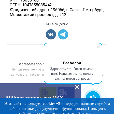
КПП: 780501001
Добавить объявление
ОГРН: 1047855085442
Блог
Карта объявлений
Юридический адрес: 196066, г. Санкт-Петербург,
Московский проспект, д. 212
Мы в соцсетях:
Счетчики, авторское право, логотипы
Всеволод
© 2006‑2026 ООО “Инлайн”. 12+ Все права защищены.
Здравствуйте! Готов помочь
Использование информации, размещенной на данном сайте,
вам. Напишите мне, если у
допускается только при размещении активной гиперссылки на
вас появятся вопросы.
сайт
milknet.ru
Milknet теперь и в MAX
Этот сайт использует
cookies
и передает данные службам
веб-аналитики для улучшения функционала. Пользуясь
ПЕРЕЙТИ
сайтом, вы соглашаетесь с этим.
Закрыть