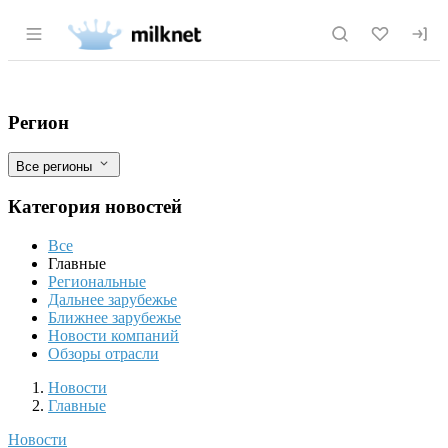
Раздел навигации по сайту milknet.ru
Предприятия по переработке рыбы в Н
Фильтры
Регион
Все регионы
Категория новостей
Все
Главные
Региональные
Дальнее зарубежье
Ближнее зарубежье
Новости компаний
Обзоры отрасли
Новости
Разделы
Новости
Главные
Новости