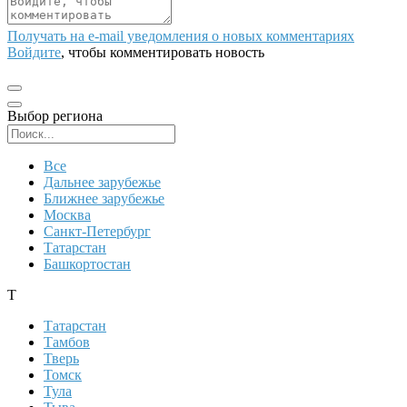
Получать на e‑mail уведомления о новых комментариях
Войдите
, чтобы комментировать новость
Выбор региона
Поиск региона
Все
Дальнее зарубежье
Ближнее зарубежье
Москва
Санкт-Петербург
Татарстан
Башкортостан
Т
Татарстан
Тамбов
Тверь
Томск
Тула