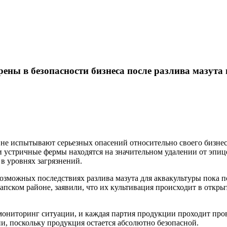
рены в безопасности бизнеса после разлива мазута
 не испытывают серьезных опасений относительно своего бизнес
 устричные фермы находятся на значительном удалении от эпице
в уровнях загрязнений.
озможных последствиях разлива мазута для аквакультуры пока п
ском районе, заявили, что их культивация происходит в открыт
ониторинг ситуации, и каждая партия продукции проходит пров
ии, поскольку продукция остается абсолютно безопасной.