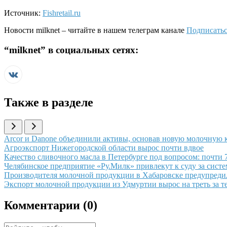
Источник:
Fishretail.ru
Новости
milknet
– читайте в нашем телеграм канале
Подписатьс
“
milknet
” в социальных сетях:
Также в разделе
Иллюстрация новости
Arcor и Danone объединили активы, основав новую молочную к
Иллюстрация новости
Агроэкспорт Нижегородской области вырос почти вдвое
Иллюстрация новости
Качество сливочного масла в Петербурге под вопросом: почти
Иллюстрация новости
Челябинское предприятие «Ру.Милк» привлекут к суду за сист
Иллюстрация новости
Производителя молочной продукции в Хабаровске предупредил
Иллюстрация новости
Экспорт молочной продукции из Удмуртии вырос на треть за т
Комментарии (
0
)