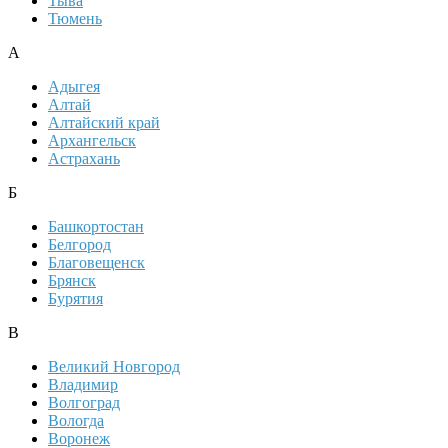
Тыва
Тюмень
А
Адыгея
Алтай
Алтайский край
Архангельск
Астрахань
Б
Башкортостан
Белгород
Благовещенск
Брянск
Бурятия
В
Великий Новгород
Владимир
Волгоград
Вологда
Воронеж