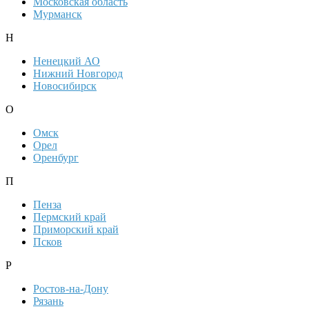
Московская область
Мурманск
Н
Ненецкий АО
Нижний Новгород
Новосибирск
О
Омск
Орел
Оренбург
П
Пенза
Пермский край
Приморский край
Псков
Р
Ростов-на-Дону
Рязань