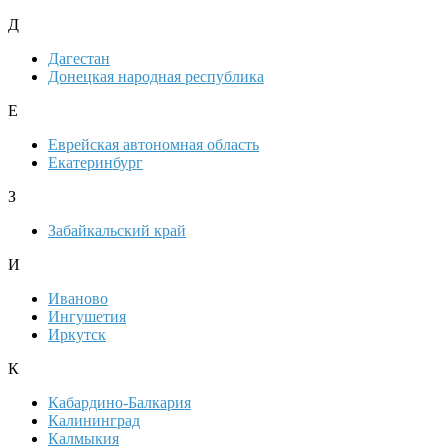
Д
Дагестан
Донецкая народная республика
Е
Еврейская автономная область
Екатеринбург
З
Забайкальский край
И
Иваново
Ингушетия
Иркутск
К
Кабардино-Балкария
Калининград
Калмыкия