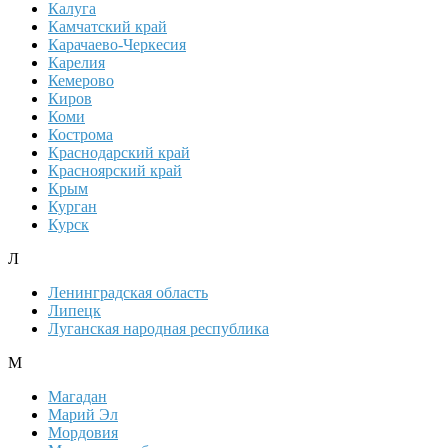
Калуга
Камчатский край
Карачаево-Черкесия
Карелия
Кемерово
Киров
Коми
Кострома
Краснодарский край
Красноярский край
Крым
Курган
Курск
Л
Ленинградская область
Липецк
Луганская народная республика
М
Магадан
Марий Эл
Мордовия