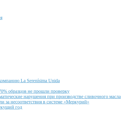
я
омпанию La Serenísima Unida
 70% образцов не прошли проверку
ематические нарушения при производстве сливочного масла
и за несоответствия в системе «Меркурий»
екущий год