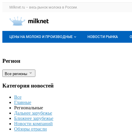
Раздел навигации по сайту milknet.ru
Milknet.ru – весь
рынок молока
в России.
Авторизация и меню пользователя
Навигация по разделам сайта milknet.ru
ЦЕНЫ НА МОЛОКО И ПРОИЗВОДНЫЕ
НОВОСТИ РЫНКА
Оптовые цены
Производители мидий и устриц на юге Р
Фильтры
Регион
О мониторингах
Все регионы
Актуальные мониторинги
Категория новостей
Динамика цен
Все
Отзывы
Главные
Региональные
Дальнее зарубежье
Ближнее зарубежье
Новости компаний
Обзоры отрасли