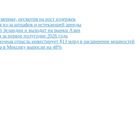
мерике, несмотря на рост издержек
ся из-за штрафов и истекающей аренды
ой Зеландии и выходит на рынки Азии
 за первое полугодие 2026 года
очная отрасль инвестирует $13 млрд в расширение мощностей
а в Мексику выросли на 48%