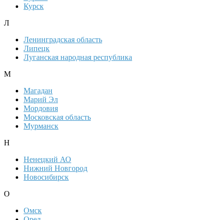
Курск
Л
Ленинградская область
Липецк
Луганская народная республика
М
Магадан
Марий Эл
Мордовия
Московская область
Мурманск
Н
Ненецкий АО
Нижний Новгород
Новосибирск
О
Омск
Орел