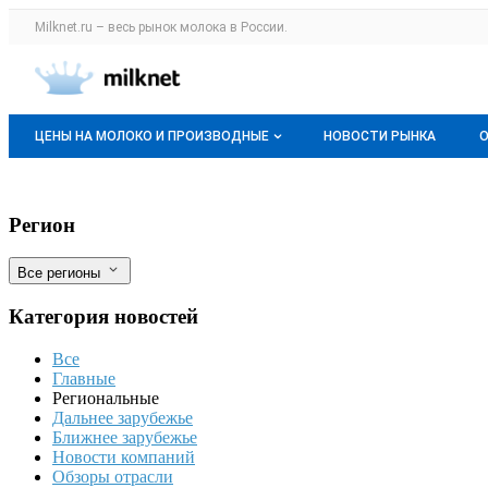
Раздел навигации по сайту milknet.ru
Milknet.ru – весь
рынок молока
в России.
Авторизация и меню пользователя
Навигация по разделам сайта milknet.ru
ЦЕНЫ НА МОЛОКО И ПРОИЗВОДНЫЕ
НОВОСТИ РЫНКА
Оптовые цены
Росагролизинг расширяет взаимодейств
Фильтры
Регион
О мониторингах
Все регионы
Актуальные мониторинги
Категория новостей
Динамика цен
Все
Отзывы
Главные
Региональные
Дальнее зарубежье
Ближнее зарубежье
Новости компаний
Обзоры отрасли