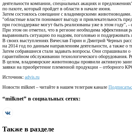
деятельности компании, специальных акациях и предложениях
по пахоте, который пройдет в области в начале июня.
Затем состоялось совещание с владимирскими животноводами.
"областные власти понимают выгоду и привлекательность пред
при господдержке могут быть реализованы уже в этом году", - с
При этом он отметил, что в регионе необходима эффективная 
выравнивать ситуацию по надоям, поголовью и поддерживать ж
В своих выступлениях Вячеслав Горин и Дмитрий Черных расс
на 2014 год по данным направлениям деятельности, а также о 
Затем собравшиеся стали задавать вопросы. Они спрашивали о 
гарантийном обслуживании технологического оборудования. Р
В целом, владимирские животноводы проявили активную заинт
заявки на приобретение племенной продукции – отборного К
Источник:
advis.ru
Новости
milknet
– читайте в нашем телеграм канале
Подписатьс
“
milknet
” в социальных сетях:
Также в разделе