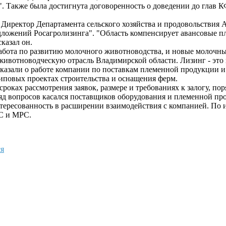
". Также была достигнута договоренность о доведении до глав
 Директор Департамента сельского хозяйства и продовольствия
ложений Росагролизинга". "Область компенсирует авансовые пл
казал он.
работа по развитию молочного животноводства, и новые молочны
ивотноводческую отрасль Владимирской области. Лизинг - это 
казали о работе компании по поставкам племенной продукции и
типовых проектах строительства и оснащения ферм.
сроках рассмотрения заявок, размере и требованиях к залогу, п
яд вопросов касался поставщиков оборудования и племенной пр
ересованность в расширении взаимодействия с компанией. По 
РС и МРС.
я