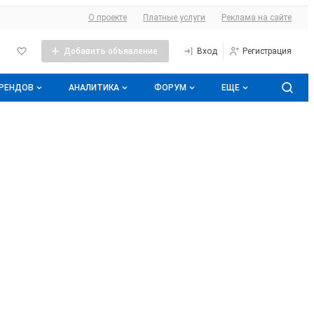
О сайте
О проекте
Платные услуги
Реклама на сайте
Добавить объявление
Вход
Регистрация
БРЕНДОВ
АНАЛИТИКА
ФОРУМ
ЕЩЕ
оге брендов
Прайс-листы
Все темы
Аналитика молочной отрасли
Молочная энциклопедия
Избранные
Подписаться на аналитику
нды
Контакты
С моим участием