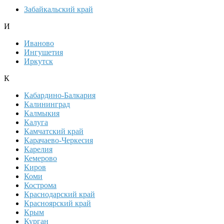
Забайкальский край
И
Иваново
Ингушетия
Иркутск
К
Кабардино-Балкария
Калининград
Калмыкия
Калуга
Камчатский край
Карачаево-Черкесия
Карелия
Кемерово
Киров
Коми
Кострома
Краснодарский край
Красноярский край
Крым
Курган