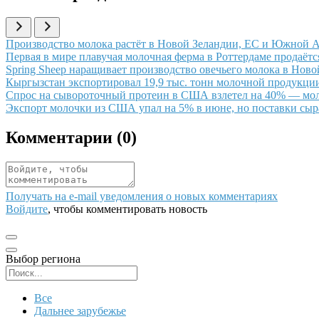
Иллюстрация новости
Производство молока растёт в Новой Зеландии, ЕС и Южной А
Иллюстрация новости
Первая в мире плавучая молочная ферма в Роттердаме продаёт
Иллюстрация новости
Spring Sheep наращивает производство овечьего молока в Нов
Иллюстрация новости
Кыргызстан экспортировал 19,9 тыс. тонн молочной продукции
Иллюстрация новости
Спрос на сывороточный протеин в США взлетел на 40% — мол
Иллюстрация новости
Экспорт молочки из США упал на 5% в июне, но поставки сыр
Комментарии (
0
)
Получать на e‑mail уведомления о новых комментариях
Войдите
, чтобы комментировать новость
Выбор региона
Поиск региона
Все
Дальнее зарубежье