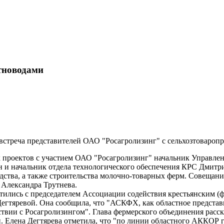
тноводами
встреча представителей ОАО "Росагролизинг" с сельхозтовароп
проектов с участием ОАО "Росагролизинг" начальник Управлен
 начальник отдела технологического обеспечения КРС Дмитрий
ства, а также строительства молочно-товарных ферм. Совещани
 Александра Трутнева.
тились с председателем Ассоциации содействия крестьянским (
гтяревой. Она сообщила, что "АСКФХ, как областное представи
твии с Росагролизингом". Глава фермерского объединения расск
. Елена Дегтярева отметила, что "по линии областного АККОР 