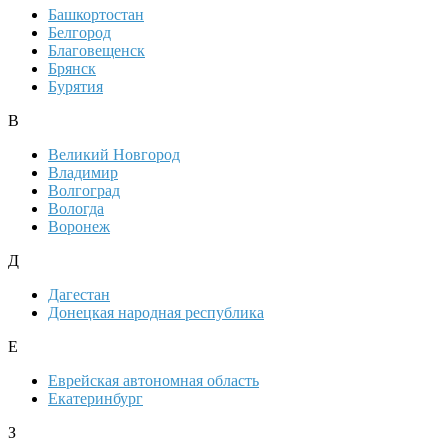
Башкортостан
Белгород
Благовещенск
Брянск
Бурятия
В
Великий Новгород
Владимир
Волгоград
Вологда
Воронеж
Д
Дагестан
Донецкая народная республика
Е
Еврейская автономная область
Екатеринбург
З