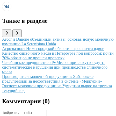
Также в разделе
Иллюстрация новости
Arcor и Danone объединили активы, основав новую молочную
компанию La Serenísima Unida
Иллюстрация новости
Агроэкспорт Нижегородской области вырос почти вдвое
Иллюстрация новости
Качество сливочного масла в Петербурге под вопросом: почти
70% образцов не прошли проверку
Иллюстрация новости
Челябинское предприятие «Ру.Милк» привлекут к суду за
систематические нарушения при производстве сливочного
масла
Иллюстрация новости
Производителя молочной продукции в Хабаровске
предупредили за несоответствия в системе «Меркурий»
Иллюстрация новости
Экспорт молочной продукции из Удмуртии вырос на треть за
текущий год
Комментарии (
0
)