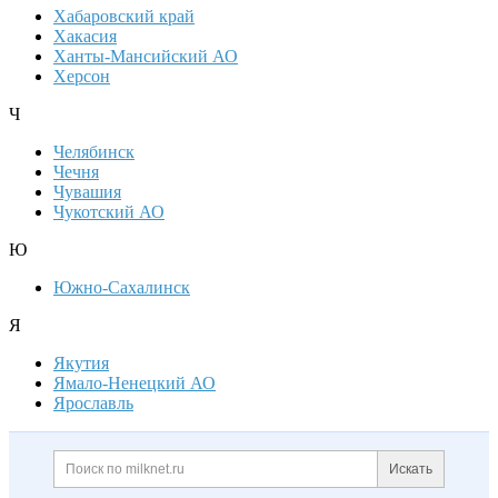
Хабаровский край
Хакасия
Ханты-Мансийский АО
Херсон
Ч
Челябинск
Чечня
Чувашия
Чукотский АО
Ю
Южно-Сахалинск
Я
Якутия
Ямало-Ненецкий АО
Ярославль
Дополнительная информация
Поиск по сайту и ссылк
Искать