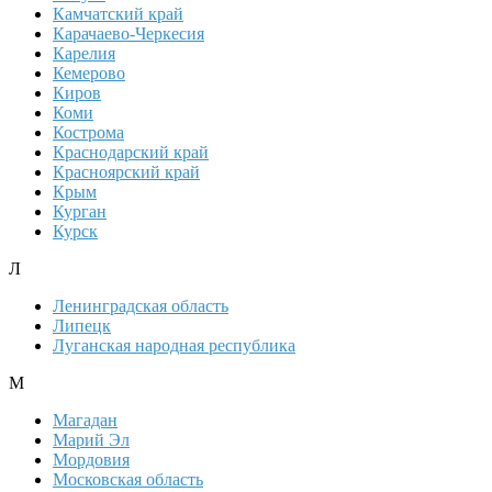
Камчатский край
Карачаево-Черкесия
Карелия
Кемерово
Киров
Коми
Кострома
Краснодарский край
Красноярский край
Крым
Курган
Курск
Л
Ленинградская область
Липецк
Луганская народная республика
М
Магадан
Марий Эл
Мордовия
Московская область