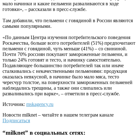
мало начинки и какие пельмени разваливаются в ходе
готовки», – рассказали в пресс-службе.
Там добавили, что пельмени с говядиной в России являются
самыми популярными.
«По данным Центра изучения потребительского поведения
Роскачества, больше всего потребителей (51%) предпочитают
пельмени с говядиной, чуть меньше (41%) – со свининой.
Почти 70% россиян покупают замороженные пельмени, и
только 24% готовят и тесто, и начинку самостоятельно.
Подавляющее большинство потребителей так или иначе
сталкивались с некачественными пельменями: продукция
оказалась невкусной, в начинке было мало мяса, тесто
чересчур толстое, на поверхности замороженных пельменей
наблюдались трещины, а также они слипались или
разваливались при варке», – отметили в пресс-службе.
Источник:
mskagency.ru
Новости
milknet
– читайте в нашем телеграм канале
Подписаться
“
milknet
” в социальных сетях: