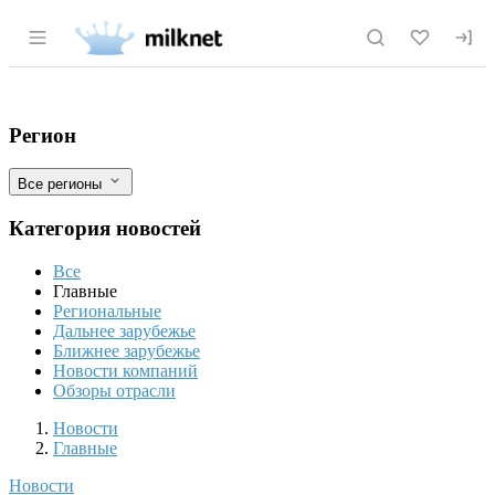
Раздел навигации по сайту milknet.ru
Роскачество проверит состав пельменей
Фильтры
Регион
Все регионы
Категория новостей
Все
Главные
Региональные
Дальнее зарубежье
Ближнее зарубежье
Новости компаний
Обзоры отрасли
Новости
Разделы
Новости
Главные
Новости