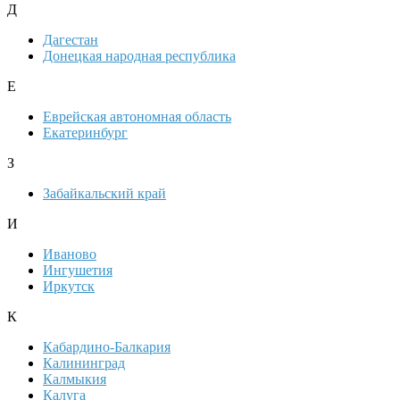
Д
Дагестан
Донецкая народная республика
Е
Еврейская автономная область
Екатеринбург
З
Забайкальский край
И
Иваново
Ингушетия
Иркутск
К
Кабардино-Балкария
Калининград
Калмыкия
Калуга