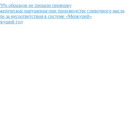
 70% образцов не прошли проверку
ематические нарушения при производстве сливочного масла
и за несоответствия в системе «Меркурий»
екущий год