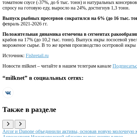
томатном соусе (-37%, до 6 тыс. тонн) и натуральных консерв
спросу на готовую еду, выросло на 24%, достигнув 1,3 тонн.
Выпуск рыбных пресервов сократился на 6% (до 16 тыс. тон
февраль 2021-2026 гг.
Положительная динамика отмечена в сегментах ракообразн
крабов на 17% (до 10,2 тыс. тонн). Выпуск икры лососевой уве
мороженое сырье. В то же время производство осетровой икры с
Источник:
Fishretail.ru
Новости
milknet
– читайте в нашем телеграм канале
Подписатьс
“
milknet
” в социальных сетях:
Также в разделе
Иллюстрация новости
Arcor и Danone объединили активы, основав новую молочную к
Иллюстрация новости
Агроэкспорт Нижегородской области вырос почти вдвое