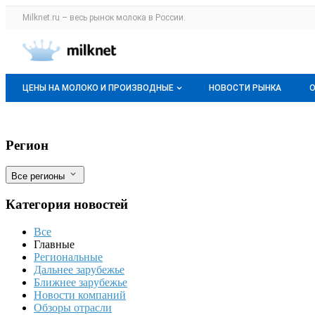
Раздел навигации по сайту milknet.ru
Milknet.ru – весь
рынок молока
в России.
Авторизация и меню пользователя
Навигация по разделам сайта milknet.ru
ЦЕНЫ НА МОЛОКО И ПРОИЗВОДНЫЕ
НОВОСТИ РЫНКА
Оптовые цены
Российская рыбная отрасль в начале 20
Фильтры
Регион
О мониторингах
Все регионы
Актуальные мониторинги
Категория новостей
Динамика цен
Все
Отзывы
Главные
Региональные
Дальнее зарубежье
Ближнее зарубежье
Новости компаний
Обзоры отрасли