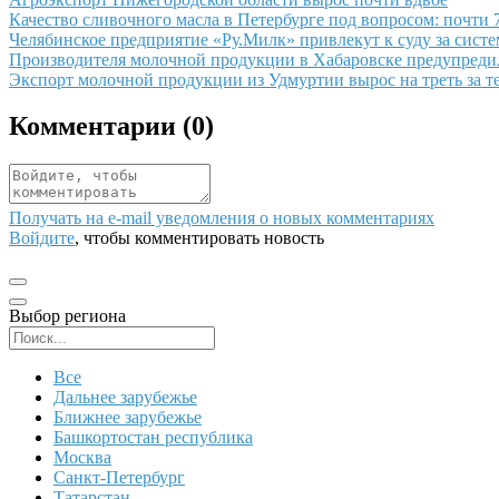
Иллюстрация новости
Качество сливочного масла в Петербурге под вопросом: почти
Иллюстрация новости
Челябинское предприятие «Ру.Милк» привлекут к суду за сист
Иллюстрация новости
Производителя молочной продукции в Хабаровске предупредил
Иллюстрация новости
Экспорт молочной продукции из Удмуртии вырос на треть за т
Комментарии (
0
)
Получать на e‑mail уведомления о новых комментариях
Войдите
, чтобы комментировать новость
Выбор региона
Поиск региона
Все
Дальнее зарубежье
Ближнее зарубежье
Башкортостан республика
Москва
Санкт-Петербург
Татарстан