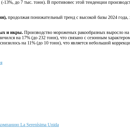
ов (-13%, до 7 тыс. тонн). В противовес этой тенденции произ
н),
продолжая понижательный тренд с высокой базы 2024 года, хо
ых и икры.
Производство мороженых ракообразных выросло на 9
личился на 17% (до 232 тонн), что связано с сезонным характер
низилось на 11% (до 10 тонн), что является небольшой коррекци
я
омпанию La Serenísima Unida