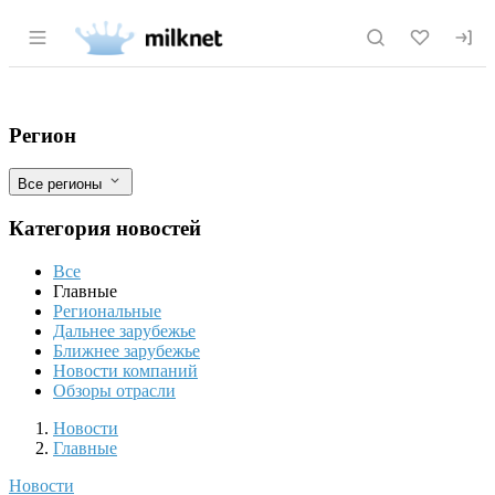
Раздел навигации по сайту milknet.ru
С 1 апреля 2024 года система «Честный
Фильтры
Регион
Все регионы
Категория новостей
Все
Главные
Региональные
Дальнее зарубежье
Ближнее зарубежье
Новости компаний
Обзоры отрасли
Новости
Разделы
Новости
Главные
Новости