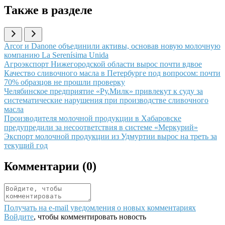
Также в разделе
Иллюстрация новости
Arcor и Danone объединили активы, основав новую молочную
компанию La Serenísima Unida
Иллюстрация новости
Агроэкспорт Нижегородской области вырос почти вдвое
Иллюстрация новости
Качество сливочного масла в Петербурге под вопросом: почти
70% образцов не прошли проверку
Иллюстрация новости
Челябинское предприятие «Ру.Милк» привлекут к суду за
систематические нарушения при производстве сливочного
масла
Иллюстрация новости
Производителя молочной продукции в Хабаровске
предупредили за несоответствия в системе «Меркурий»
Иллюстрация новости
Экспорт молочной продукции из Удмуртии вырос на треть за
текущий год
Комментарии (
0
)
Получать на e‑mail уведомления о новых комментариях
Войдите
, чтобы комментировать новость