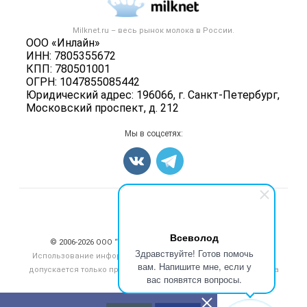
Новости рынка
Вторичное сырье
Контактная информация
Форум
Milknet.ru – весь
рынок молока
в России.
Оборудование
Политика обработки персональных данных
ООО «Инлайн»
Энциклопедия
Прочее
ИНН: 7805355672
Для СМИ
Бренды
КПП: 780501001
Добавить объявление
ОГРН: 1047855085442
Блог
Карта объявлений
Юридический адрес: 196066, г. Санкт-Петербург,
Московский проспект, д. 212
Мы в соцсетях:
Счетчики, авторское право, логотипы
Всеволод
© 2006‑2026 ООО “Инлайн”. 12+ Все права защищены.
Здравствуйте! Готов помочь
Использование информации, размещенной на данном сайте,
вам. Напишите мне, если у
допускается только при размещении активной гиперссылки на
вас появятся вопросы.
сайт
milknet.ru